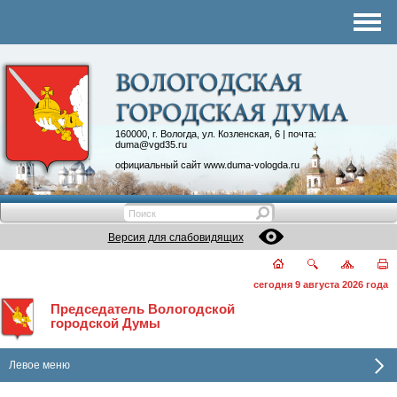
Комитеты
График приема
Контакты
Депутатские объединения
160000, г. Вологда, ул. Козленская, 6 | почта:
duma@vgd35.ru
официальный сайт
www.duma-vologda.ru
Версия для слабовидящих
сегодня 9 августа 2026 года
Председатель Вологодской
городской Думы
Левое меню