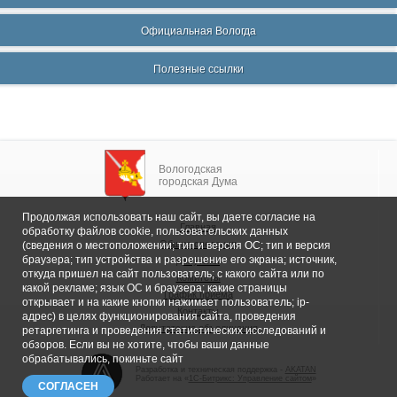
Официальная Вологда
Полезные ссылки
Вологодская
городская Дума
Продолжая использовать наш сайт, вы даете согласие на
Главная
обработку файлов cookie, пользовательских данных
Общие сведения
(сведения о местоположении; тип и версия ОС; тип и версия
браузера; тип устройства и разрешение его экрана; источник,
Депутаты
откуда пришел на сайт пользователь; с какого сайта или по
Комитеты
какой рекламе; язык ОС и браузера; какие страницы
График приема
открывает и на какие кнопки нажимает пользователь; ip-
Контакты
адрес) в целях функционирования сайта, проведения
Депутатские объединения
ретаргетинга и проведения статистических исследований и
обзоров. Если вы не хотите, чтобы ваши данные
обрабатывались, покиньте сайт
Разработка и техническая поддержка -
AKATAN
Работает на «
1С-Битрикс: Управление сайтом
»
СОГЛАСЕН