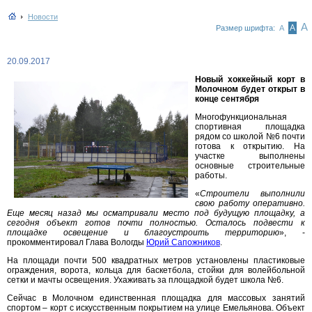
Новости
А
А
Размер шрифта:
А
20.09.2017
Новый хоккейный корт в
Молочном будет открыт в
конце сентября
Многофункциональная
спортивная площадка
рядом со школой №6 почти
готова к открытию. На
участке выполнены
основные строительные
работы.
«
Строители выполнили
свою работу оперативно.
Еще месяц назад мы осматривали место под будущую площадку, а
сегодня объект готов почти полностью. Осталось подвести к
площадке освещение и благоустроить территорию
», -
прокомментировал Глава Вологды
Юрий Сапожников
.
На площади почти 500 квадратных метров установлены пластиковые
ограждения, ворота, кольца для баскетбола, стойки для волейбольной
сетки и мачты освещения. Ухаживать за площадкой будет школа №6.
Сейчас в Молочном единственная площадка для массовых занятий
спортом – корт с искусственным покрытием на улице Емельянова. Объект