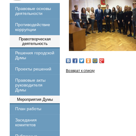
Правовые основы
деятельности
Противодействие
коррупции
Правотворческая
деятельность
Решения городской
Думы
Проекты решений
Возврат к списку
Правовые акты
руководителя
Думы
Мероприятия Думы
План работы
Заседания
комитетов