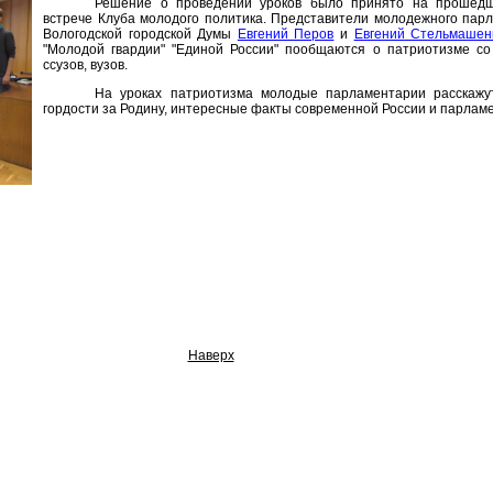
Решение о проведении уроков было принято на прошедше
встрече Клуба молодого политика. Представители молодежного пар
Вологодской городской Думы
Евгений Перов
и
Евгений Стельмашен
"Молодой гвардии" "Единой России" пообщаются о патриотизме со
ссузов, вузов.
На уроках патриотизма молодые парламентарии расскажу
гордости за Родину, интересные факты современной России и парлам
Наверх