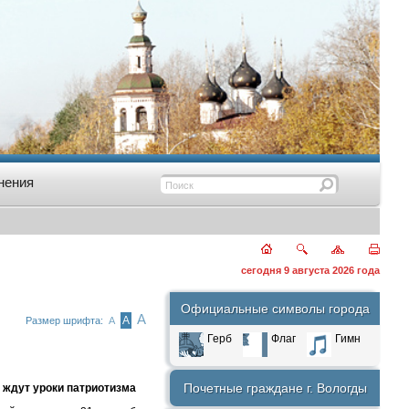
нения
сегодня 9 августа 2026 года
Официальные символы города
А
А
Размер шрифта:
А
Герб
Флаг
Гимн
Почетные граждане г. Вологды
 ждут уроки патриотизма