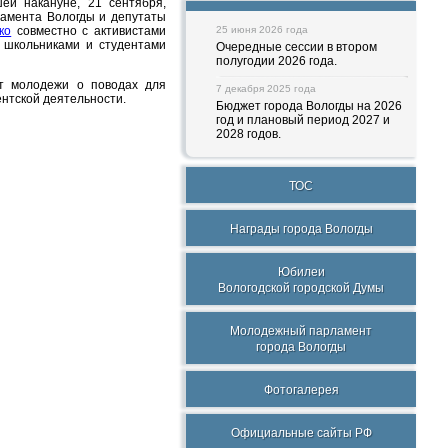
й накануне, 21 сентября,
ламента Вологды и депутаты
ко
совместно с активистами
25 июня 2026 года
 школьниками и студентами
Очередные сессии в втором
полугодии 2026 года.
т молодежи о поводах для
7 декабря 2025 года
ентской деятельности.
Бюджет города Вологды на 2026
год и плановый период 2027 и
2028 годов.
ТОС
Награды города Вологды
Юбилеи
Вологодской городской Думы
Молодежный парламент
города Вологды
Фотогалерея
Официальные сайты РФ