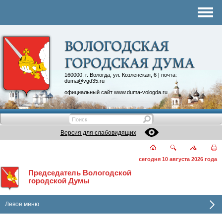
Комитеты
График приема
Контакты
Депутатские объединения
160000, г. Вологда, ул. Козленская, 6 | почта:
duma@vgd35.ru
официальный сайт
www.duma-vologda.ru
Версия для слабовидящих
сегодня 10 августа 2026 года
Председатель Вологодской
городской Думы
Левое меню