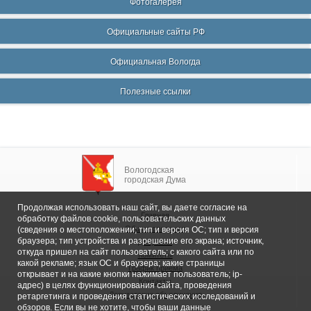
Фотогалерея
Официальные сайты РФ
Официальная Вологда
Полезные ссылки
Вологодская
городская Дума
Продолжая использовать наш сайт, вы даете согласие на
Главная
обработку файлов cookie, пользовательских данных
Общие сведения
(сведения о местоположении; тип и версия ОС; тип и версия
браузера; тип устройства и разрешение его экрана; источник,
Депутаты
откуда пришел на сайт пользователь; с какого сайта или по
Комитеты
какой рекламе; язык ОС и браузера; какие страницы
График приема
открывает и на какие кнопки нажимает пользователь; ip-
Контакты
адрес) в целях функционирования сайта, проведения
Депутатские объединения
ретаргетинга и проведения статистических исследований и
обзоров. Если вы не хотите, чтобы ваши данные