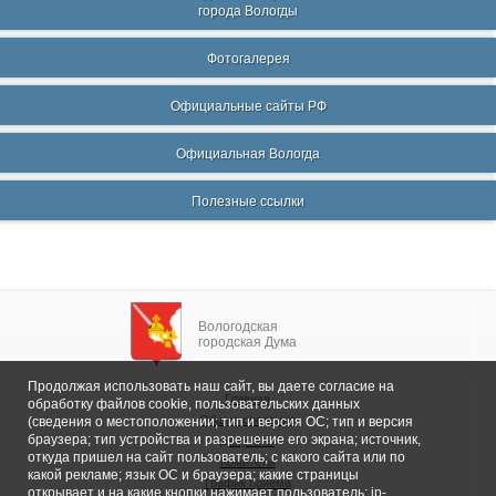
города Вологды
Фотогалерея
Официальные сайты РФ
Официальная Вологда
Полезные ссылки
Вологодская
городская Дума
Продолжая использовать наш сайт, вы даете согласие на
Главная
обработку файлов cookie, пользовательских данных
Общие сведения
(сведения о местоположении; тип и версия ОС; тип и версия
браузера; тип устройства и разрешение его экрана; источник,
Депутаты
откуда пришел на сайт пользователь; с какого сайта или по
Комитеты
какой рекламе; язык ОС и браузера; какие страницы
График приема
открывает и на какие кнопки нажимает пользователь; ip-