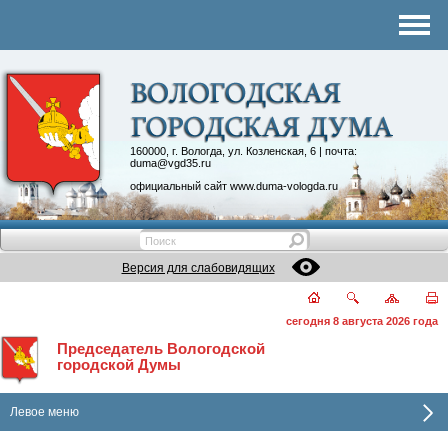
Комитеты
График приема
Контакты
Депутатские объединения
160000, г. Вологда, ул. Козленская, 6 | почта:
duma@vgd35.ru
официальный сайт
www.duma-vologda.ru
Версия для слабовидящих
сегодня 8 августа 2026 года
Председатель Вологодской
городской Думы
Левое меню