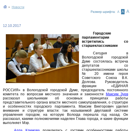
Новости
А
А
Размер шрифта:
А
12.10.2017
Городские
парламентарии
встретились со
старшеклассниками
Сегодня в
Вологодской городской
Думе состоялась встреча
депутатов со
старшеклассниками школы
№ 20 имени героя
Советского Союза В.К.
Долгова. Руководитель
фракции «ЕДИНАЯ
РОССИЯ» в Вологодской городской Думе, председатель постоянного
комитета по вопросам местного значения и законности
Максим Зуев
рассказал школьникам об основных принципах работы
представительного органа власти местного самоуправления, о структуре
и особенностях городского парламента. Максим Викторович уделил
внимание и структуре власти: так называемой двуглавой системе
управления городом, на которую Вологда перешла год назад. Он
рассказал, какими полномочиями наделен Глава города, и какие функции
выполняет Мэр.
Алла Климова
поделилась с гостями особенностями работы