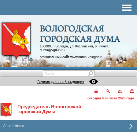
Комитеты
График приема
Контакты
Депутатские объединения
160000, г. Вологда, ул. Козленская, 6 | почта:
duma@vgd35.ru
официальный сайт
www.duma-vologda.ru
Версия для слабовидящих
сегодня 6 августа 2026 года
Председатель Вологодской
городской Думы
Левое меню