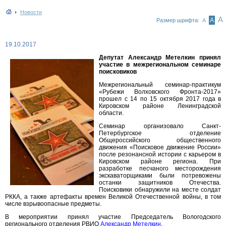
Новости
А
А
Размер шрифта:
А
19.10.2017
Депутат Александр Метелкин принял
участие в межрегиональном семинаре
поисковиков
Межрегиональный семинар-практикум
«Рубежи Волховского Фронта-2017»
прошел с 14 по 15 октября 2017 года в
Кировском районе Ленинградской
области.
Семинар организовало Санкт-
Петербургское отделение
Общероссийского общественного
движения «Поисковое движение России»
после резонансной истории с карьером в
Кировском районе региона. При
разработке песчаного месторождения
экскаваторщиками были потревожены
останки защитников Отечества.
Поисковики обнаружили на месте солдат
РККА, а также артефакты времен Великой Отечественной войны, в том
числе взрывоопасные предметы.
В мероприятии принял участие Председатель Вологодского
регионального отделения РВИО
Александр Метелкин
.