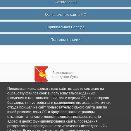
Фотогалерея
Официальные сайты РФ
Официальная Вологда
Полезные ссылки
Вологодская
городская Дума
Продолжая использовать наш сайт, вы даете согласие на
Главная
обработку файлов cookie, пользовательских данных
Общие сведения
(сведения о местоположении; тип и версия ОС; тип и версия
браузера; тип устройства и разрешение его экрана; источник,
Депутаты
откуда пришел на сайт пользователь; с какого сайта или по
Комитеты
какой рекламе; язык ОС и браузера; какие страницы
График приема
открывает и на какие кнопки нажимает пользователь; ip-
Контакты
адрес) в целях функционирования сайта, проведения
Депутатские объединения
ретаргетинга и проведения статистических исследований и
обзоров. Если вы не хотите, чтобы ваши данные