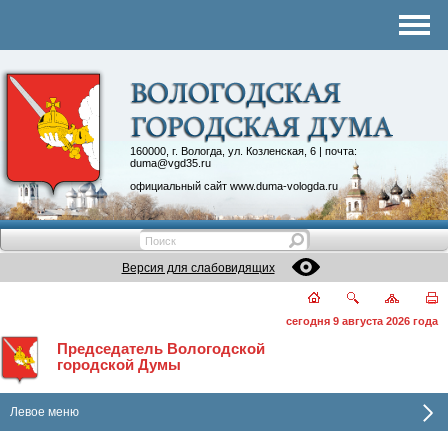
Комитеты
График приема
Контакты
Депутатские объединения
160000, г. Вологда, ул. Козленская, 6 | почта:
duma@vgd35.ru
официальный сайт
www.duma-vologda.ru
Версия для слабовидящих
сегодня 9 августа 2026 года
Председатель Вологодской
городской Думы
Левое меню