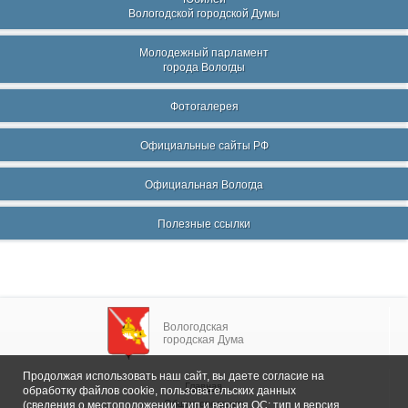
Вологодской городской Думы
Молодежный парламент
города Вологды
Фотогалерея
Официальные сайты РФ
Официальная Вологда
Полезные ссылки
Вологодская
городская Дума
Продолжая использовать наш сайт, вы даете согласие на
Главная
обработку файлов cookie, пользовательских данных
Общие сведения
(сведения о местоположении; тип и версия ОС; тип и версия