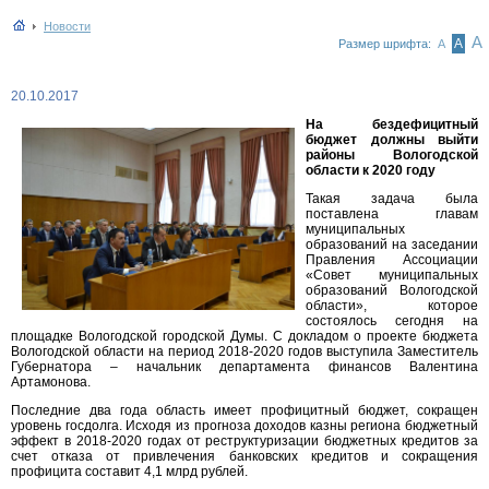
Новости
А
А
Размер шрифта:
А
20.10.2017
На бездефицитный
бюджет должны выйти
районы Вологодской
области к 2020 году
Такая задача была
поставлена главам
муниципальных
образований на заседании
Правления Ассоциации
«Совет муниципальных
образований Вологодской
области», которое
состоялось сегодня на
площадке Вологодской городской Думы. С докладом о проекте бюджета
Вологодской области на период 2018-2020 годов выступила Заместитель
Губернатора – начальник департамента финансов Валентина
Артамонова.
Последние два года область имеет профицитный бюджет, сокращен
уровень госдолга. Исходя из прогноза доходов казны региона бюджетный
эффект в 2018-2020 годах от реструктуризации бюджетных кредитов за
счет отказа от привлечения банковских кредитов и сокращения
профицита составит 4,1 млрд рублей.