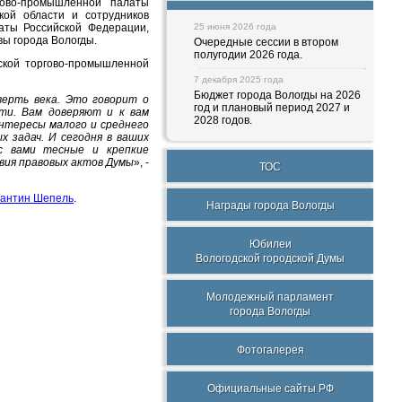
гово-промышленной палаты
кой области и сотрудников
аты Российской Федерации,
25 июня 2026 года
вы города Вологды.
Очередные сессии в втором
полугодии 2026 года.
ской торгово-промышленной
7 декабря 2025 года
Бюджет города Вологды на 2026
ерть века. Это говорит о
год и плановый период 2027 и
ти. Вам доверяют и к вам
2028 годов.
тересы малого и среднего
 задач. И сегодня в ваших
 с вами тесные и крепкие
вия правовых актов Думы
», -
ТОС
тантин Шепель
.
Награды города Вологды
Юбилеи
Вологодской городской Думы
Молодежный парламент
города Вологды
Фотогалерея
Официальные сайты РФ