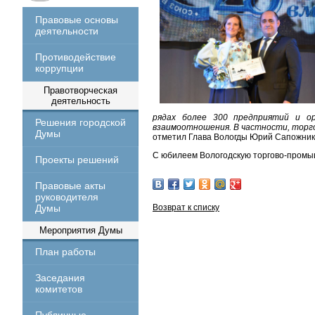
Правовые основы
деятельности
Противодействие
коррупции
Правотворческая
деятельность
рядах более 300 предприятий и ор
Решения городской
взаимоотношения. В частности, торг
Думы
отметил Глава Вологды Юрий Сапожник
С юбилеем Вологодскую торгово-промы
Проекты решений
Правовые акты
руководителя
Думы
Возврат к списку
Мероприятия Думы
План работы
Заседания
комитетов