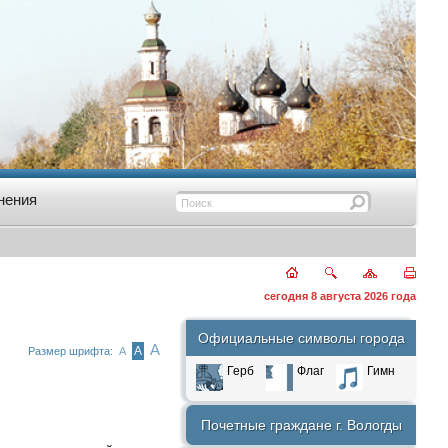
нения
сегодня 8 августа 2026 года
Официальные символы города
А
А
Размер шрифта:
А
Герб
Флаг
Гимн
Почетные граждане г. Вологды