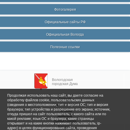
Фотогалерея
Официальные сайты РФ
Официальная Вологда
Полезные ссылки
Вологодская
городская Дума
Продолжая использовать наш сайт, вы даете согласие на
Главная
обработку файлов cookie, пользовательских данных
Общие сведения
(сведения о местоположении; тип и версия ОС; тип и версия
браузера; тип устройства и разрешение его экрана; источник,
Депутаты
откуда пришел на сайт пользователь; с какого сайта или по
Комитеты
какой рекламе; язык ОС и браузера; какие страницы
График приема
открывает и на какие кнопки нажимает пользователь; ip-
Контакты
адрес) в целях функционирования сайта, проведения