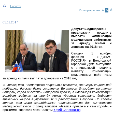
Новости
А
А
Размер шрифта:
А
01.11.2017
Депутаты-единороссы
предложили продлить
выплаты компенсаций
медицинским работникам
за аренду жилья и
донорам на 2018 год
Сегодня, 1 ноября,
фракция «ЕДИНАЯ
РОССИЯ» в Вологодской
городской Думе выступила
с инициативой продлить
выплату компенсаций
медицинским работникам
за аренду жилья и выплаты донорам и на 2018 год.
«
Считаю, что, несмотря на дефицит в бюджете, эти меры социальной
поддержки должны быть сохранены. Во многом благодаря выплатам
донорам, город обеспечен донорской кровью, а благодаря компенсации
молодым медикам за аренду жилья удается сокращать дефицит
врачебных кадров в учреждениях здравоохранения города. По словам
коллег, эта мера соцподдержки привлекательна для выпускников
медицинских вузов, и специалистов удается привлечь в наш город
», –
прокомментировал Глава Вологды
Юрий Сапожников
.