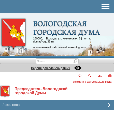
Комитеты
График приема
Контакты
Депутатские объединения
160000, г. Вологда, ул. Козленская, 6 | почта:
duma@vgd35.ru
официальный сайт
www.duma-vologda.ru
Версия для слабовидящих
сегодня 7 августа 2026 года
Председатель Вологодской
городской Думы
Левое меню