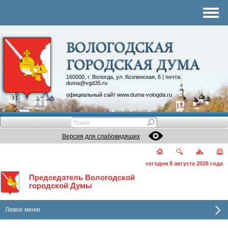
Комитеты
График приема
Контакты
Депутатские объединения
160000, г. Вологда, ул. Козленская, 6 | почта:
duma@vgd35.ru
официальный сайт
www.duma-vologda.ru
Версия для слабовидящих
сегодня 8 августа 2026 года
Председатель Вологодской
городской Думы
Левое меню