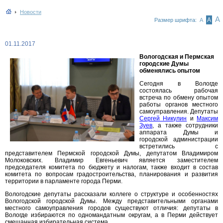
Новости
А
А
Размер шрифта:
А
01.11.2017
Вологодская и Пермская
городские Думы
обменялись опытом
Сегодня в Вологде
состоялась рабочая
встреча по обмену опытом
работы органов местного
самоуправления. Депутаты
Сергей Никулин
и
Максим
Зуев
, а также сотрудники
аппарата Думы и
городской администрации
встретились с
представителем Пермской городской Думы, депутатом Владимиром
Молоковских. Владимир Евгеньевич является заместителем
председателя комитета по бюджету и налогам, также входит в состав
комитета по вопросам градостроительства, планирования и развития
территории в парламенте города Перми.
Вологодские депутаты рассказали коллеге о структуре и особенностях
Вологодской городской Думы. Между представительными органами
местного самоуправления городов существуют отличия: депутаты в
Вологде избираются по одномандатным округам, а в Перми действует
смешанная избирательная система.