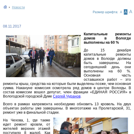
Новости
А
А
Размер шрифта:
А
08.11.2017
Капитальные ремонты
домов в Вологде
выполнены на 60 %
До 15 декабря
капитальные ремонты
домов в Вологде должны
быть завершены. На
сегодняшний день они
выполнены на 60 %.
Основная часть
оставшихся работ – это
ремонты крыш, средства на которые были выделены позже, чем основная
сумма. Накануне комиссия осмотрела ряд домов в центре Вологды. В
состав комиссии вошел депутат, член фракции «ЕДИНАЯ РОССИЯ» в
Вологодской городской Думе
Сергей Чуранов
.
Всего в рамках капремонта необходимо обновить 13 кровель. На двух
объектах работы уже завершены. В многоэтажке на Пролетарской, 31,
ремонт уже в финальной стадии.
На Чехова, 1, где также
идет ремонт кровли, от
жителей верхних этажей
поступило 8 жалоб. Как