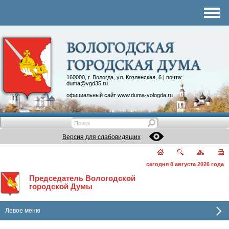
Комитеты
График приема
Контакты
Депутатские объединения
160000, г. Вологда, ул. Козленская, 6 | почта:
duma@vgd35.ru
официальный сайт
www.duma-vologda.ru
Версия для слабовидящих
сегодня 8 августа 2026 года
Председатель Вологодской
городской Думы
Левое меню