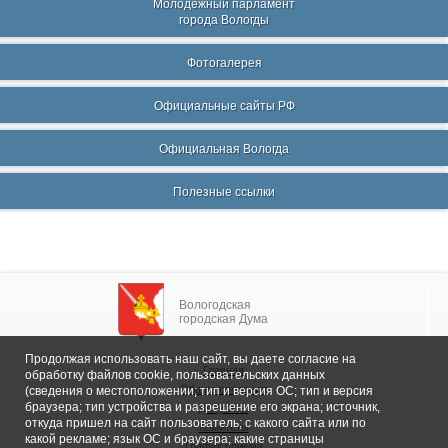
Молодежный парламент
города Вологды
Фотогалерея
Официальные сайты РФ
Официальная Вологда
Полезные ссылки
Вологодская
городская Дума
Продолжая использовать наш сайт, вы даете согласие на
Главная
обработку файлов cookie, пользовательских данных
Общие сведения
(сведения о местоположении; тип и версия ОС; тип и версия
браузера; тип устройства и разрешение его экрана; источник,
Депутаты
откуда пришел на сайт пользователь; с какого сайта или по
Комитеты
какой рекламе; язык ОС и браузера; какие страницы
График приема