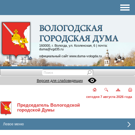
Комитеты
График приема
Контакты
Депутатские объединения
160000, г. Вологда, ул. Козленская, 6 | почта:
duma@vgd35.ru
официальный сайт
www.duma-vologda.ru
Версия для слабовидящих
сегодня 7 августа 2026 года
Председатель Вологодской
городской Думы
Левое меню