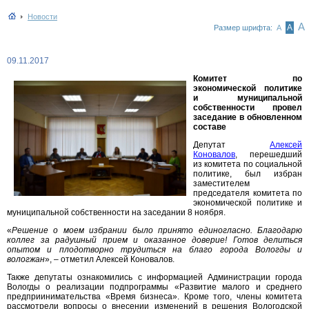
Новости
А
А
Размер шрифта:
А
09.11.2017
Комитет по
экономической политике
и муниципальной
собственности провел
заседание в обновленном
составе
Депутат
Алексей
Коновалов
, перешедший
из комитета по социальной
политике, был избран
заместителем
председателя комитета по
экономической политике и
муниципальной собственности на заседании 8 ноября.
«
Решение о моем избрании было принято единогласно. Благодарю
коллег за радушный прием и оказанное доверие! Готов делиться
опытом и плодотворно трудиться на благо города Вологды и
вологжан
», – отметил Алексей Коновалов.
Также депутаты ознакомились с информацией Администрации города
Вологды о реализации подпрограммы «Развитие малого и среднего
предприинимательства «Время бизнеса». Кроме того, члены комитета
рассмотрели вопросы о внесении изменений в решения Вологодской