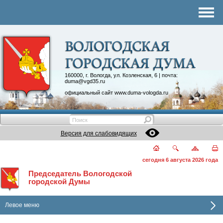
Комитеты
График приема
Контакты
Депутатские объединения
160000, г. Вологда, ул. Козленская, 6 | почта:
duma@vgd35.ru
официальный сайт
www.duma-vologda.ru
Версия для слабовидящих
сегодня 6 августа 2026 года
Председатель Вологодской
городской Думы
Левое меню