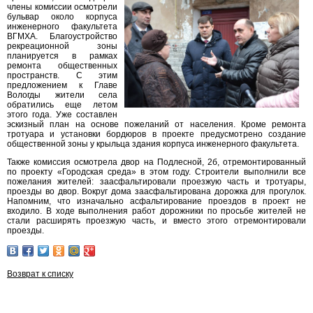
члены комиссии осмотрели
бульвар около корпуса
инженерного факультета
ВГМХА. Благоустройство
рекреационной зоны
планируется в рамках
ремонта общественных
пространств. С этим
предложением к Главе
Вологды жители села
обратились еще летом
этого года. Уже составлен
эскизный план на основе пожеланий от населения. Кроме ремонта
тротуара и установки бордюров в проекте предусмотрено создание
общественной зоны у крыльца здания корпуса инженерного факультета.
Также комиссия осмотрела двор на Подлесной, 2б, отремонтированный
по проекту «Городская среда» в этом году. Строители выполнили все
пожелания жителей: заасфальтировали проезжую часть и тротуары,
проезды во двор. Вокруг дома заасфальтирована дорожка для прогулок.
Напомним, что изначально асфальтирование проездов в проект не
входило. В ходе выполнения работ дорожники по просьбе жителей не
стали расширять проезжую часть, и вместо этого отремонтировали
проезды.
Возврат к списку