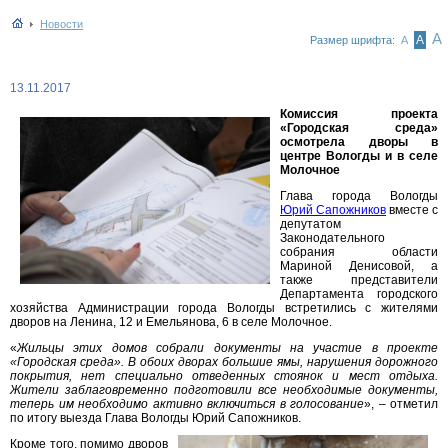
Новости
А
А
Размер шрифта:
А
13.11.2017
Комиссия проекта
«Городская среда»
осмотрела дворы в
центре Вологды и в селе
Молочное
Глава города Вологды
Юрий Сапожников
вместе с
депутатом
Законодательного
собрания области
Мариной Денисовой, а
также представители
Департамента городского
хозяйства Администрации города Вологды встретились с жителями
дворов на Ленина, 12 и Емельянова, 6 в селе Молочное.
«
Жильцы этих домов собрали документы на участие в проекте
«Городская среда». В обоих дворах большие ямы, нарушения дорожного
покрытия, нет специально отведенных стоянок и мест отдыха.
Жители заблаговременно подготовили все необходимые документы,
теперь им необходимо активно включиться в голосование
», – отметил
по итогу выезда Глава Вологды Юрий Сапожников.
Кроме того, помимо дворов