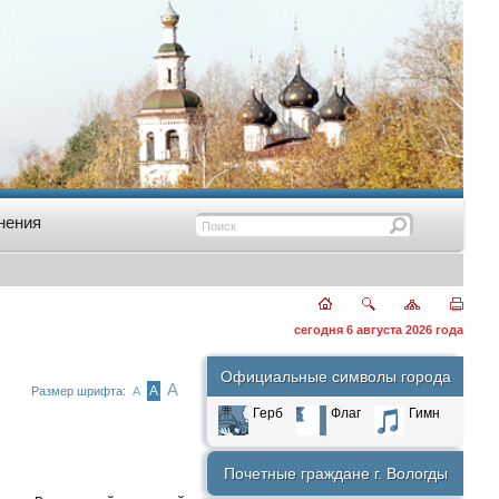
нения
сегодня 6 августа 2026 года
Официальные символы города
А
А
Размер шрифта:
А
Герб
Флаг
Гимн
Почетные граждане г. Вологды