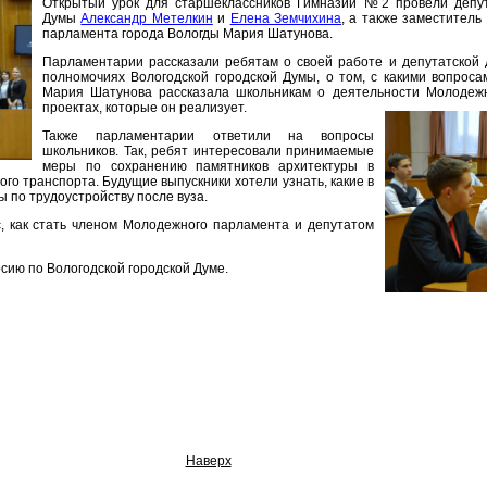
Открытый урок для старшеклассников Гимназии №2 провели депут
Думы
Александр Метелкин
и
Елена Земчихина
, а также заместител
парламента города Вологды Мария Шатунова.
Парламентарии рассказали ребятам о своей работе и депутатской д
полномочиях Вологодской городской Думы, о том, с какими вопрос
Мария Шатунова рассказала школьникам о деятельности Молодежн
проектах, которые он реализует.
Также парламентарии ответили на вопросы
школьников. Так, ребят интересовали принимаемые
меры по сохранению памятников архитектуры в
ого транспорта. Будущие выпускники хотели узнать, какие в
 по трудоустройству после вуза.
с, как стать членом Молодежного парламента и депутатом
сию по Вологодской городской Думе.
Наверх