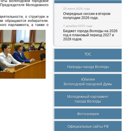
аты Вологодской городской
ь Председателя Молодежного
25 июня 2026 года
Очередные сессии в втором
еятельности, о структуре и
полугодии 2026 года.
ами обращаются избиратели.
ого парламента, а также о
7 декабря 2025 года
Бюджет города Вологды на 2026
год и плановый период 2027 и
2028 годов.
ТОС
Награды города Вологды
Юбилеи
Вологодской городской Думы
Молодежный парламент
города Вологды
Фотогалерея
Официальные сайты РФ