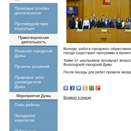
Правовые основы
деятельности
Противодействие
коррупции
Правотворческая
деятельность
Вологде, работа городского общественн
Решения городской
городе существуют программы и проекты
Думы
Также от школьников прозвучал вопро
Вологодской городской Думы.
Проекты решений
После беседы для ребят провели экскур
Правовые акты
руководителя
Думы
Мероприятия Думы
Возврат к списку
План работы
Заседания
комитетов