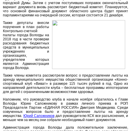
городской Думы. Затем с учетом поступивших поправок окончательный
вариант документа вновь рассмотрит бюджетный комитет. Планируется,
что основной финансовый документ областного центра будет принят
парламентариями на очередной сессии, которая состоится 21 декабря.
Также депутаты внесли
поручения в план работы
Контрольно-счетной
палаты города Вологды на
2018 год в части проверки
расходования бюджетных
средств в муниципальных
учреждениях и
организациях,
учредителем которых
является Администрация
города Вологда.
Также члены комитета рассмотрели вопрос о предоставлении льготы на
аренду муниципального имущества общественной организации «Конно-
спортивный клуб «Виват» в размере 115 тысяч рублей в год. Одно из
направлений деятельности клуба – бесплатные программы иппотерапии
для детей с ограниченными возможностями здоровья.
Напомним, что руководство клуба в начале ноября обратилось к Главе
Вологды Юрию Сапожникову в рамках личного приема в РОП
Председателя Партии «ЕДИНАЯ РОССИЯ» Дмитрия Медведева. Среди
озвученных вопросов было и предоставление льготы на аренду
имущества.
Юрий Сапожников
дал руководителю КСК все разъяснения, и
меньше чем за месяц они собрали необходимый пакет документов.
Администрация города Вологды дала положительное заключение,