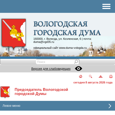
Комитеты
График приема
Контакты
Депутатские объединения
160000, г. Вологда, ул. Козленская, 6 | почта:
duma@vgd35.ru
официальный сайт
www.duma-vologda.ru
Версия для слабовидящих
сегодня 8 августа 2026 года
Председатель Вологодской
городской Думы
Левое меню