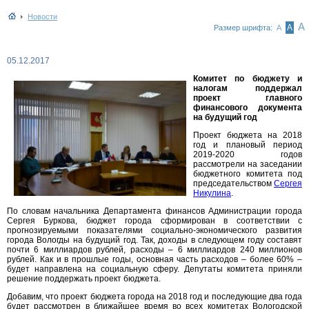
Новости
А
А
Размер шрифта:
А
05.12.2017
Комитет по бюджету и
налогам поддержал
проект главного
финансового документа
на будущий год
Проект бюджета на 2018
год и плановый период
2019-2020 годов
рассмотрели на заседании
бюджетного комитета под
председательством
Сергея
Никулина
.
По словам начальника Департамента финансов Администрации города
Сергея Буркова, бюджет города сформирован в соответствии с
прогнозируемыми показателями социально-экономического развития
города Вологды на будущий год. Так, доходы в следующем году составят
почти 6 миллиардов рублей, расходы – 6 миллиардов 240 миллионов
рублей. Как и в прошлые годы, основная часть расходов – более 60% –
будет направлена на социальную сферу. Депутаты комитета приняли
решение поддержать проект бюджета.
Добавим, что проект бюджета города на 2018 год и последующие два года
будет рассмотрен в ближайшее время во всех комитетах Вологодской