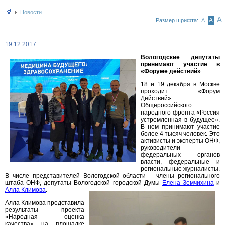
Новости
А
А
Размер шрифта:
А
19.12.2017
Вологодские депутаты
принимают участие в
«Форуме действий»
18 и 19 декабря в Москве
проходит «Форум
Действий»
Общероссийского
народного фронта «Россия
устремленная в будущее».
В нем принимают участие
более 4 тысяч человек. Это
активисты и эксперты ОНФ,
руководители
федеральных органов
власти, федеральные и
региональные журналисты.
В числе представителей Вологодской области – члены регионального
штаба ОНФ, депутаты Вологодской городской Думы
Елена Земчихина
и
Алла Климова
.
Алла Климова представила
результаты проекта
«Народная оценка
качества» на площадке