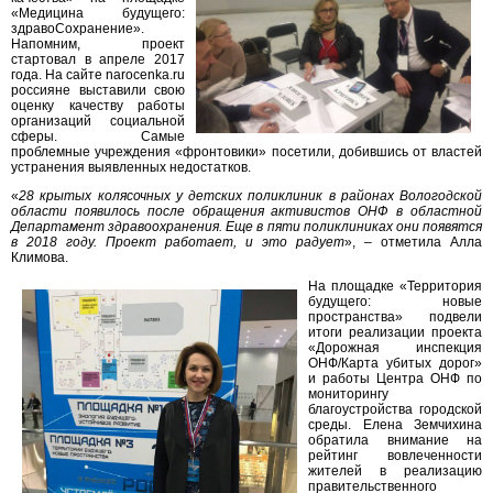
«Медицина будущего:
здравоСохранение».
Напомним, проект
стартовал в апреле 2017
года. На сайте narocenka.ru
россияне выставили свою
оценку качеству работы
организаций социальной
сферы. Самые
проблемные учреждения «фронтовики» посетили, добившись от властей
устранения выявленных недостатков.
«
28 крытых колясочных у детских поликлиник в районах Вологодской
области появилось после обращения активистов ОНФ в областной
Департамент здравоохранения. Еще в пяти поликлиниках они появятся
в 2018 году. Проект работает, и это радует
», – отметила Алла
Климова.
На площадке
«Территория
будущего: новые
пространства» подвели
итоги реализации проекта
«Дорожная инспекция
ОНФ/Карта убитых дорог»
и работы Центра ОНФ по
мониторингу
благоустройства городской
среды. Елена Земчихина
обратила внимание на
рейтинг вовлеченности
жителей в реализацию
правительственного