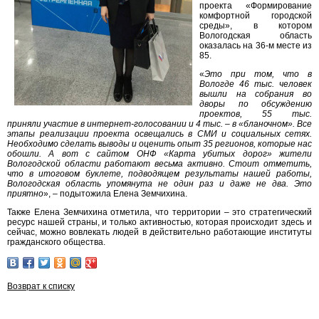
проекта «Формирование
комфортной городской
среды», в котором
Вологодская область
оказалась на 36-м месте из
85.
«
Это при том, что в
Вологде 46 тыс. человек
вышли на собрания во
дворы по обсуждению
проектов, 55 тыс.
приняли участие в интернет-голосовании и 4 тыс. – в «бланочном». Все
этапы реализации проекта освещались в СМИ и социальных сетях.
Необходимо сделать выводы и оценить опыт 35 регионов, которые нас
обошли. А вот с сайтом ОНФ «Карта убитых дорог» жители
Вологодской области работают весьма активно. Стоит отметить,
что в итоговом буклете, подводящем результаты нашей работы,
Вологодская область упомянута не один раз и даже не два. Это
приятно
», – подытожила Елена Земчихина.
Также Елена Земчихина отметила, что территории – это стратегический
ресурс нашей страны, и только активностью, которая происходит здесь и
сейчас, можно вовлекать людей в действительно работающие институты
гражданского общества.
Возврат к списку