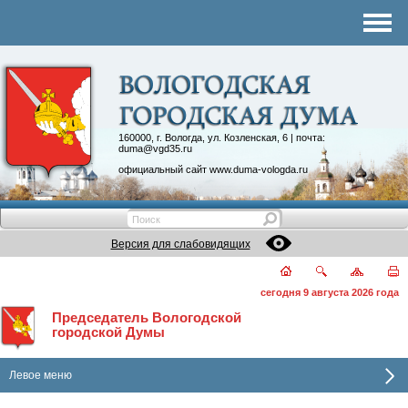
Комитеты
График приема
Контакты
Депутатские объединения
160000, г. Вологда, ул. Козленская, 6 | почта:
duma@vgd35.ru
официальный сайт
www.duma-vologda.ru
Версия для слабовидящих
сегодня 9 августа 2026 года
Председатель Вологодской
городской Думы
Левое меню