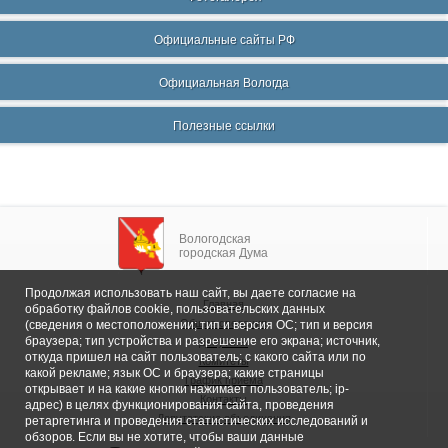
Официальные сайты РФ
Официальная Вологда
Полезные ссылки
Вологодская
городская Дума
Продолжая использовать наш сайт, вы даете согласие на
Главная
обработку файлов cookie, пользовательских данных
Общие сведения
(сведения о местоположении; тип и версия ОС; тип и версия
браузера; тип устройства и разрешение его экрана; источник,
Депутаты
откуда пришел на сайт пользователь; с какого сайта или по
Комитеты
какой рекламе; язык ОС и браузера; какие страницы
График приема
открывает и на какие кнопки нажимает пользователь; ip-
Контакты
адрес) в целях функционирования сайта, проведения
Депутатские объединения
ретаргетинга и проведения статистических исследований и
обзоров. Если вы не хотите, чтобы ваши данные