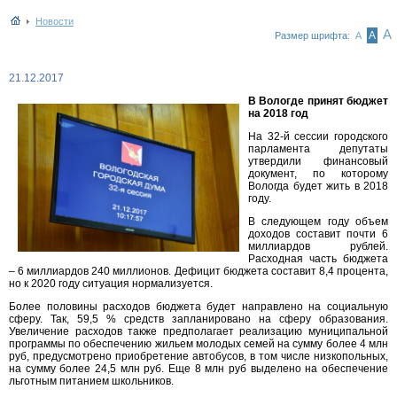
Новости
А
А
Размер шрифта:
А
21.12.2017
В Вологде принят бюджет
на 2018 год
На 32-й сессии городского
парламента депутаты
утвердили финансовый
документ, по которому
Вологда будет жить в 2018
году.
В следующем году объем
доходов составит почти 6
миллиардов рублей.
Расходная часть бюджета
– 6 миллиардов 240 миллионов. Дефицит бюджета составит 8,4 процента,
но к 2020 году ситуация нормализуется.
Более половины расходов бюджета будет направлено на социальную
сферу. Так, 59,5 % средств запланировано на сферу образования.
Увеличение расходов также предполагает реализацию муниципальной
программы по обеспечению жильем молодых семей на сумму более 4 млн
руб, предусмотрено приобретение автобусов, в том числе низкопольных,
на сумму более 24,5 млн руб. Еще 8 млн руб выделено на обеспечение
льготным питанием школьников.