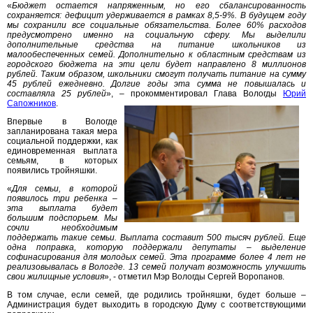
«
Бюджет остается напряженным, но его сбалансированность
сохраняется: дефицит удерживается в рамках 8,5-9%. В будущем году
мы сохранили все социальные обязательства. Более 60% расходов
предусмотрено именно на социальную сферу. Мы выделили
дополнительные средства на питание школьников из
малообеспеченных семей. Дополнительно к областным средствам из
городского бюджета на эти цели будет направлено 8 миллионов
рублей. Таким образом, школьники смогут получать питание на сумму
45 рублей ежедневно. Долгие годы эта сумма не повышалась и
составляла 25 рублей
», – прокомментировал Глава Вологды
Юрий
Сапожников
.
Впервые в Вологде
запланирована такая мера
социальной поддержки, как
единовременная выплата
семьям, в которых
появились тройняшки.
«
Для семьи, в которой
появилось три ребенка –
эта выплата будет
большим подспорьем. Мы
сочли необходимым
поддержать такие семьи. Выплата составит 500 тысяч рублей. Еще
одна поправка, которую поддержали депутаты – выделение
софинасирования для молодых семей. Эта программе более 4 лет не
реализовывалась в Вологде. 13 семей получат возможность улучшить
свои жилищные условия
», - отметил Мэр Вологды Сергей Воропанов.
В том случае, если семей, где родились тройняшки, будет больше –
Администрация будет выходить в городскую Думу с соответствующими