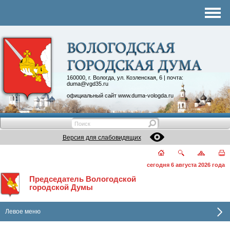
Комитеты
График приема
Контакты
Депутатские объединения
160000, г. Вологда, ул. Козленская, 6 | почта:
duma@vgd35.ru
официальный сайт
www.duma-vologda.ru
Версия для слабовидящих
сегодня 6 августа 2026 года
Председатель Вологодской
городской Думы
Левое меню