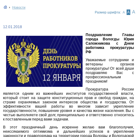
Новости
А
А
Размер шрифта:
А
12.01.2018
Поздравление Главы
города Вологды Юрия
Сапожникова с Днем
работника прокуратуры
РФ
Уважаемые сотрудники и
ветераны органов
прокуратуры! От всей души
поздравляю Вас с
профессиональным
праздником!
Прокуратура России
является одним из важнейших институтов государственной власти,
который стоит на защите конституционных прав и свобод граждан, на
страже охраняемых законом интересов общества и государства. От
эффективности вашей работы во многом зависит укрепление
государственности, повышение уровня и качества жизни населения. Вы с
честью выполняете свой долг, принципиально и ответственно относитесь
к поставленным перед вами задачам.
В этот праздничный день искренне желаю вам благополучия,
неиссякаемого оптимизма и дальнейших успехов в укреплении
законности и правопорядка на территории города Вологды и Вологодской