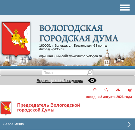
Комитеты
График приема
Контакты
Депутатские объединения
160000, г. Вологда, ул. Козленская, 6 | почта:
duma@vgd35.ru
официальный сайт
www.duma-vologda.ru
Версия для слабовидящих
сегодня 8 августа 2026 года
Председатель Вологодской
городской Думы
Левое меню