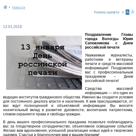
Новости
А
А
Размер шрифта:
А
13.01.2018
Поздравление Главы
города Вологды Юрия
Сапожникова с Днем
российской печати
Уважаемые журналисты,
работники и ветераны
печати и средств массовой
информации! Поздравляю
вас с профессиональным
праздником – Днем
российской печати!
Средства массовой
информации — это один из
ведущих институтов гражданского общества. Именно вы создаете условия
для постоянного диалога власти и населения. К вам прислушиваются, от
вас ждут полноценной и объективной информации. Вы вносите
значительный вклад в развитие духовности, воспитание патриотизма,
словом охраняете права и свободы граждан.
В день вашего профессионального праздника позвольте поблагодарить
вас за плодотворное сотрудничество, объективное освещение событий.
Желаю вам вдохновения, успешной реализации новых идей и творческих
задумок. Счастья и благополучия вам и вашим близким!