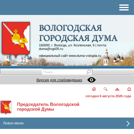
Комитеты
График приема
Контакты
Депутатские объединения
160000, г. Вологда, ул. Козленская, 6 | почта:
duma@vgd35.ru
официальный сайт
www.duma-vologda.ru
Версия для слабовидящих
сегодня 6 августа 2026 года
Председатель Вологодской
городской Думы
Левое меню