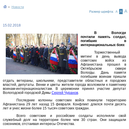
Новости
А
А
Размер шрифта:
А
15.02.2018
В Вологде
почтили память солдат,
погибших в
интернациональных боях
Торжественный
митинг в день вывода
советских войск из
Афганистана прошел в
Октябрьском сквере
Вологды. Дань памяти
погибшим воинам пришли
отдать ветераны, школьники, представители областных и городских
властей, депутаты. Венки и цветы жители города возложили к памятнику
воинам-интернационалистам. В церемонии принял участие депутат
Вологодской городской Думы
Сергей Чуранов
.
Последние колонны советских войск покинули территорию
Афганистана 29 лет назад 15 февраля. Конфликт длился почти десять
лет и унес жизни более 15 тысяч советских граждан.
Всего советские и российские солдаты исполняли свой
служебный долг на территории более чем 30 стран. Они защищали
союзников, отстаивая интересы Отечества.