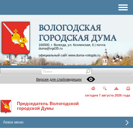
Комитеты
График приема
Контакты
Депутатские объединения
160000, г. Вологда, ул. Козленская, 6 | почта:
duma@vgd35.ru
официальный сайт
www.duma-vologda.ru
Версия для слабовидящих
сегодня 7 августа 2026 года
Председатель Вологодской
городской Думы
Левое меню