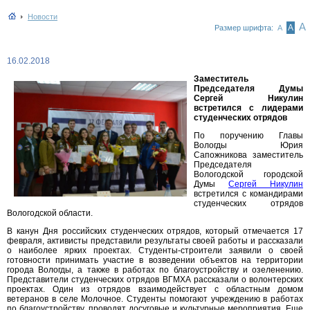
Новости
А
А
Размер шрифта:
А
16.02.2018
Заместитель
Председателя Думы
Сергей Никулин
встретился с лидерами
студенческих отрядов
По поручению Главы
Вологды Юрия
Сапожникова заместитель
Председателя
Вологодской городской
Думы
Сергей Никулин
встретился с командирами
студенческих отрядов
Вологодской области.
В канун Дня российских студенческих отрядов, который отмечается 17
февраля, активисты представили результаты своей работы и рассказали
о наиболее ярких проектах. Студенты-строители заявили о своей
готовности принимать участие в возведении объектов на территории
города Вологды, а также в работах по благоустройству и озеленению.
Представители студенческих отрядов ВГМХА рассказали о волонтерских
проектах. Один из отрядов взаимодействует с областным домом
ветеранов в селе Молочное. Студенты помогают учреждению в работах
по благоустройству, проводят досуговые и культурные мероприятия. Еще