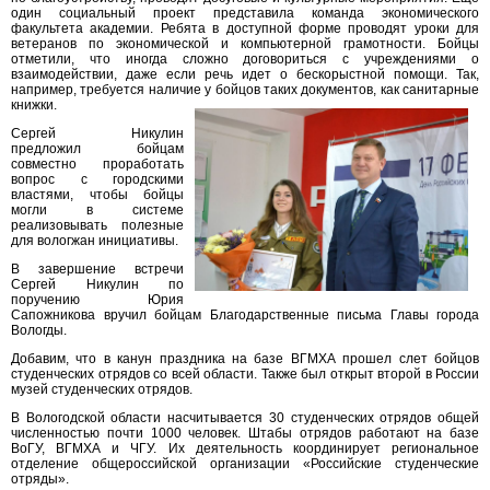
один социальный проект представила команда экономического
факультета академии. Ребята в доступной форме проводят уроки для
ветеранов по экономической и компьютерной грамотности. Бойцы
отметили, что иногда сложно договориться с учреждениями о
взаимодействии, даже если речь идет о бескорыстной помощи. Так,
например, требуется наличие у бойцов таких документов, как санитарные
книжки.
Сергей Никулин
предложил бойцам
совместно проработать
вопрос с городскими
властями, чтобы бойцы
могли в системе
реализовывать полезные
для вологжан инициативы.
В завершение встречи
Сергей Никулин по
поручению Юрия
Сапожникова вручил бойцам Благодарственные письма Главы города
Вологды.
Добавим, что в канун праздника на базе ВГМХА прошел слет бойцов
студенческих отрядов со всей области. Также был открыт второй в России
музей студенческих отрядов.
В Вологодской области насчитывается 30 студенческих отрядов общей
численностью почти 1000 человек. Штабы отрядов работают на базе
ВоГУ, ВГМХА и ЧГУ. Их деятельность координирует региональное
отделение общероссийской организации «Российские студенческие
отряды».