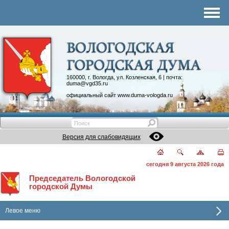
Комитеты
График приема
Контакты
Депутатские объединения
160000, г. Вологда, ул. Козленская, 6 | почта:
duma@vgd35.ru
официальный сайт
www.duma-vologda.ru
Версия для слабовидящих
сегодня 9 августа 2026 года
Председатель Вологодской
городской Думы
Левое меню