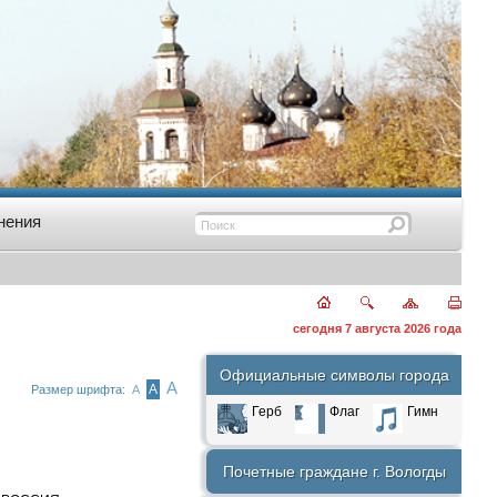
нения
сегодня 7 августа 2026 года
Официальные символы города
А
А
Размер шрифта:
А
Герб
Флаг
Гимн
Почетные граждане г. Вологды