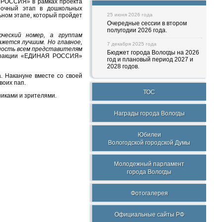
 РОССИЯ» в рамках проекта
рочный этап в дошкольных
ьном этапе, который пройдет
25 июня 2026 года
Очередные сессии в втором
полугодии 2026 года.
ческий номер, а группам
ажется лучшим. Но главное,
7 декабря 2025 года
рность всем представителям
Бюджет города Вологды на 2026
 фракции «ЕДИНАЯ РОССИЯ»
год и плановый период 2027 и
2028 годов.
. Накануне вместе со своей
воих пап.
ТОС
никами и зрителями.
Награды города Вологды
Юбилеи
Вологодской городской Думы
Молодежный парламент
города Вологды
Фотогалерея
Официальные сайты РФ