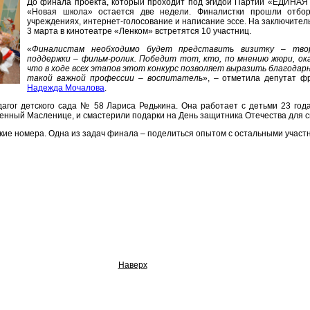
До финала проекта, который проходит под эгидой Партии «ЕДИНАЯ
«Новая школа» остается две недели. Финалистки прошли отбо
учреждениях, интернет-голосование и написание эссе. На заключител
3 марта в кинотеатре «Ленком» встретятся 10 участниц.
«
Финалистам необходимо будет представить визитку – твор
поддержки – фильм-ролик. Победит тот, кто, по мнению жюри, ок
что в ходе всех этапов этот конкурс позволяет выразить благода
такой важной профессии – воспитатель
», – отметила депутат
Надежда Мочалова
.
агог детского сада № 58 Лариса Редькина. Она работает с детьми 23 года
щенный Масленице, и смастерили подарки на День защитника Отечества для с
ские номера. Одна из задач финала – поделиться опытом с остальными участ
Наверх