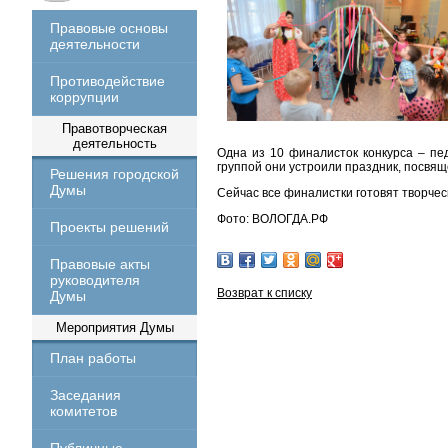
Правовые основы
деятельности
Противодействие
коррупции
Правотворческая
деятельность
Одна из 10 финалисток конкурса – пед
группой они устроили праздник, посвя
Решения городской
Думы
Сейчас все финалистки готовят творче
Фото: ВОЛОГДА.РФ
Проекты решений
Правовые акты
руководителя
Возврат к списку
Думы
Мероприятия Думы
План работы
Заседания
комитетов