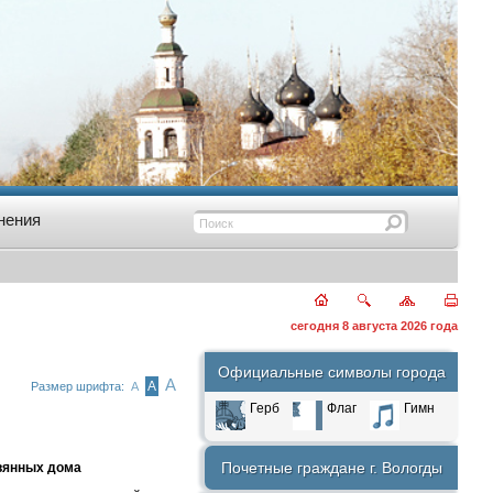
нения
сегодня 8 августа 2026 года
Официальные символы города
А
А
Размер шрифта:
А
Герб
Флаг
Гимн
Почетные граждане г. Вологды
вянных дома