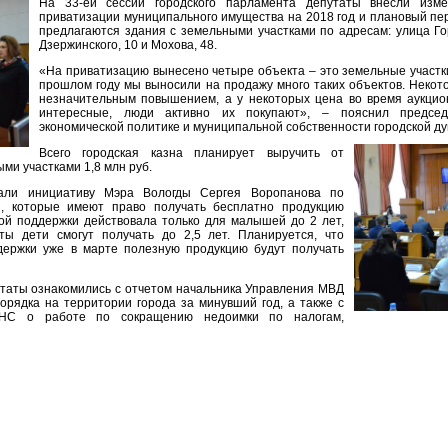
На 33-ей сессии городского парламента депутаты внесли изм
приватизации муниципального имущества на 2018 год и плановый пер
предлагаются здания с земельными участками по адресам: улица Гор
Дзержинского, 10 и Мохова, 48.
«На приватизацию вынесено четыре объекта – это земельные участк
прошлом году мы выносили на продажу много таких объектов. Некот
незначительным повышением, а у некоторых цена во время аукцио
интересные, люди активно их покупают», – пояснил предсе
экономической политике и муниципальной собственности городской д
Всего городская казна планирует выручить от
ми участками 1,8 млн руб.
али инициативу Мэра Вологды Сергея Воропанова по
й, которые имеют право получать бесплатно продукцию
ой поддержки действовала только для малышей до 2 лет,
ы дети смогут получать до 2,5 лет. Планируется, что
держки уже в марте полезную продукцию будут получать
утаты ознакомились с отчетом начальника Управления МВД
орядка на территории города за минувший год, а также с
ФНС о работе по сокращению недоимки по налогам,