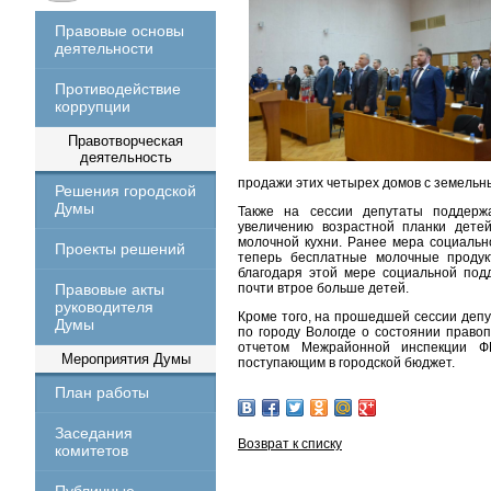
Правовые основы
деятельности
Противодействие
коррупции
Правотворческая
деятельность
продажи этих четырех домов с земельны
Решения городской
Думы
Также на сессии депутаты поддерж
увеличению возрастной планки дете
молочной кухни. Ранее мера социальн
Проекты решений
теперь бесплатные молочные продукт
благодаря этой мере социальной под
Правовые акты
почти втрое больше детей.
руководителя
Кроме того, на прошедшей сессии деп
Думы
по городу Вологде о состоянии правоп
отчетом Межрайонной инспекции 
Мероприятия Думы
поступающим в городской бюджет.
План работы
Заседания
Возврат к списку
комитетов