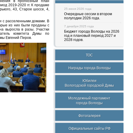
енения в прогнозный план
иод 2019-2020 гг. К продаже
ького, 43, Старое шоссе, 4,
25 июня 2026 года
Очередные сессии в втором
полугодии 2026 года.
и с расселенными домами. В
орые из них были проданы с
7 декабря 2025 года
на выросла в разы. Участки
Бюджет города Вологды на 2026
датель комитета Думы по
год и плановый период 2027 и
умы Евгений Перов.
2028 годов.
ТОС
Награды города Вологды
Юбилеи
Вологодской городской Думы
Молодежный парламент
города Вологды
Фотогалерея
Официальные сайты РФ