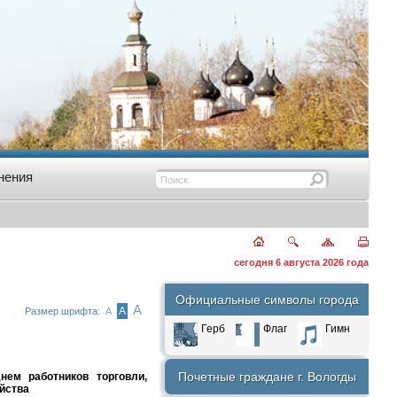
нения
сегодня 6 августа 2026 года
Официальные символы города
А
А
Размер шрифта:
А
Герб
Флаг
Гимн
Почетные граждане г. Вологды
ем работников торговли,
йства