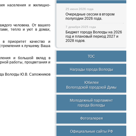
ния населения и жилищно-
25 июня 2026 года
Очередные сессии в втором
полугодии 2026 года.
аждого человека. От вашего
7 декабря 2025 года
ами, тепло и уют в домах,
Бюджет города Вологды на 2026
год и плановый период 2027 и
2028 годов.
в в приоритет качество и
стремления к лучшему. Ваша
ТОС
еления и большой вклад в
рной работы, процветания и
Награды города Вологды
ода Вологды Ю.В. Сапожников
Юбилеи
Вологодской городской Думы
Молодежный парламент
города Вологды
Фотогалерея
Официальные сайты РФ