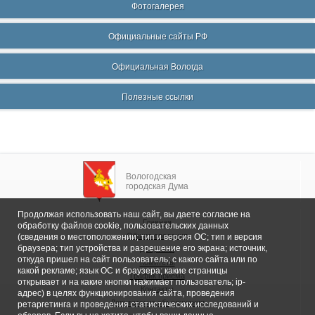
Фотогалерея
Официальные сайты РФ
Официальная Вологда
Полезные ссылки
Вологодская
городская Дума
Продолжая использовать наш сайт, вы даете согласие на
Главная
обработку файлов cookie, пользовательских данных
Общие сведения
(сведения о местоположении; тип и версия ОС; тип и версия
браузера; тип устройства и разрешение его экрана; источник,
Депутаты
откуда пришел на сайт пользователь; с какого сайта или по
Комитеты
какой рекламе; язык ОС и браузера; какие страницы
График приема
открывает и на какие кнопки нажимает пользователь; ip-
Контакты
адрес) в целях функционирования сайта, проведения
Депутатские объединения
ретаргетинга и проведения статистических исследований и