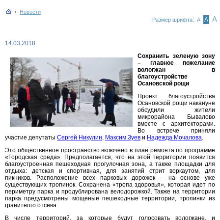
Новости
А
А
Размер шрифта:
А
14.03.2018
Сохранить зеленую зону
– главное пожелание
вологжан в
благоустройстве
Осановской рощи
Проект благоустройства
Осановской рощи накануне
обсудили жители
микрорайона Бывалово
вместе с архитекторами.
Во встрече приняли
участие депутаты
Сергей Никулин
,
Максим Зуев
и
Надежда Мочалова
.
Это общественное пространство включено в план ремонта по программе
«Городская среда». Предполагается, что на этой территории появится
благоустроенная пешеходная прогулочная зона, а также площадки для
отдыха: детская и спортивная, для занятий стрит воркаутом, для
пикников. Расположение всех парковых дорожек – на основе уже
существующих тропинок. Сохранена «тропа здоровья», которая идет по
периметру парка и продублирована велодорожкой. Также на территории
парка предусмотрены мощеные пешеходные территории, тропинки из
гранитного отсева.
В числе территорий, за которые будут голосовать вологжане, и