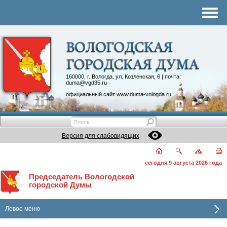
Комитеты
График приема
Контакты
Депутатские объединения
160000, г. Вологда, ул. Козленская, 6 | почта:
duma@vgd35.ru
официальный сайт
www.duma-vologda.ru
Версия для слабовидящих
сегодня 9 августа 2026 года
Председатель Вологодской
городской Думы
Левое меню