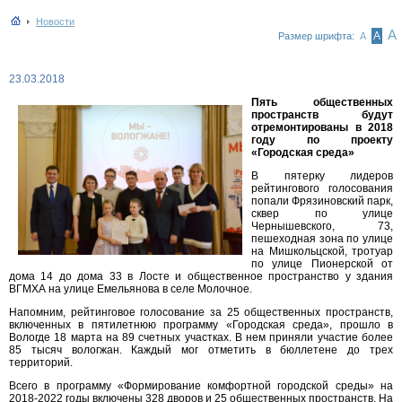
Новости
А
А
Размер шрифта:
А
23.03.2018
Пять общественных
пространств будут
отремонтированы в 2018
году по проекту
«Городская среда»
В пятерку лидеров
рейтингового голосования
попали Фрязиновский парк,
сквер по улице
Чернышевского, 73,
пешеходная зона по улице
на Мишкольцской, тротуар
по улице Пионерской от
дома 14 до дома 33 в Лосте и общественное пространство у здания
ВГМХА на улице Емельянова в селе Молочное.
Напомним, рейтинговое голосование за 25 общественных пространств,
включенных в пятилетнюю программу «Городская среда», прошло в
Вологде 18 марта на 89 счетных участках. В нем приняли участие более
85 тысяч вологжан. Каждый мог отметить в бюллетене до трех
территорий.
Всего в программу «Формирование комфортной городской среды» на
2018-2022 годы включены 328 дворов и 25 общественных пространств. На