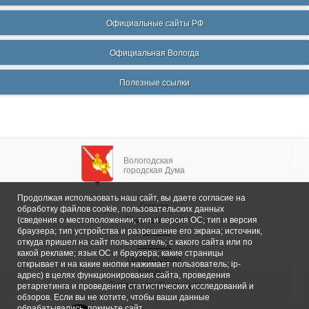
Официальные сайты РФ
Официальная Вологда
Полезные ссылки
Вологодская
городская Дума
Продолжая использовать наш сайт, вы даете согласие на
Главная
обработку файлов cookie, пользовательских данных
Общие сведения
(сведения о местоположении; тип и версия ОС; тип и версия
браузера; тип устройства и разрешение его экрана; источник,
Депутаты
откуда пришел на сайт пользователь; с какого сайта или по
Комитеты
какой рекламе; язык ОС и браузера; какие страницы
График приема
открывает и на какие кнопки нажимает пользователь; ip-
Контакты
адрес) в целях функционирования сайта, проведения
Депутатские объединения
ретаргетинга и проведения статистических исследований и
обзоров. Если вы не хотите, чтобы ваши данные
обрабатывались, покиньте сайт