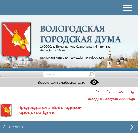
Комитеты
График приема
Контакты
Депутатские объединения
160000, г. Вологда, ул. Козленская, 6 | почта:
duma@vgd35.ru
официальный сайт
www.duma-vologda.ru
Версия для слабовидящих
сегодня 6 августа 2026 года
Председатель Вологодской
городской Думы
Левое меню