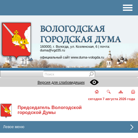
Комитеты
График приема
Контакты
Депутатские объединения
160000, г. Вологда, ул. Козленская, 6 | почта:
duma@vgd35.ru
официальный сайт
www.duma-vologda.ru
Версия для слабовидящих
сегодня 7 августа 2026 года
Председатель Вологодской
городской Думы
Левое меню