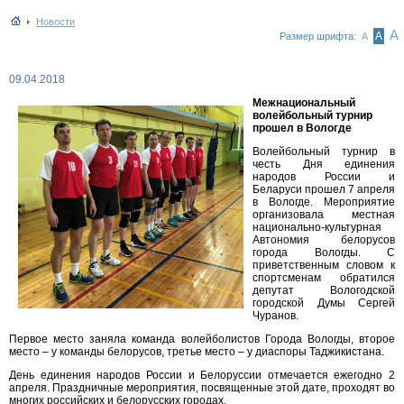
Новости
А
А
Размер шрифта:
А
09.04.2018
Межнациональный
волейбольный турнир
прошел в Вологде
Волейбольный турнир в
честь Дня единения
народов России и
Беларуси прошел 7 апреля
в Вологде. Мероприятие
организовала местная
национально-культурная
Автономия белорусов
города Вологды. С
приветственным словом к
спортсменам обратился
депутат Вологодской
городской Думы Сергей
Чуранов.
Первое место заняла команда волейболистов Города Вологды, второе
место – у команды белорусов, третье место – у диаспоры Таджикистана.
День единения народов России и Белоруссии отмечается ежегодно 2
апреля. Праздничные мероприятия, посвященные этой дате, проходят во
многих российских и белорусских городах.