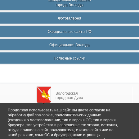
Молодежный парламент
города Вологды
Фотогалерея
Официальные сайты РФ
Официальная Вологда
Полезные ссылки
Вологодская
городская Дума
Продолжая использовать наш сайт, вы даете согласие на
Главная
обработку файлов cookie, пользовательских данных
Общие сведения
(сведения о местоположении; тип и версия ОС; тип и версия
браузера; тип устройства и разрешение его экрана; источник,
Депутаты
откуда пришел на сайт пользователь; с какого сайта или по
Комитеты
какой рекламе; язык ОС и браузера; какие страницы
График приема