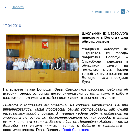
Новости
А
А
Размер шрифта:
А
17.04.2018
Школьники из Страсбурга
приехали в Вологду для
обмена опытом
Учащиеся колледжа de
l'Esplanade из города-
побратима Вологды –
Страсбурга приехали в
областной центр на
несколько дней. Первой
точкой их путешествия по
Вологде стала городская
Дума.
На встрече Глава Вологды Юрий Сапожников рассказал ребятам об
истории города, основных достопримечательностях, а также о работе
городского парламента и особенностях депутатской деятельности.
«
Вместе с коллегами мы ответили на вопросы школьников. Ребята
интересовались, какие профессии сейчас востребованы, как будет
развиваться город и другие. В течение недели ребята побывают на
экскурсиях по основным достопримечательностям города, в наших
школах, а затем посетят Москву и Санкт-Петербург. Надеюсь, что из
Вологды они увезут только теплые и добрые впечатления
», –
прокомментировал Глава Вологды
Юрий Сапожников
.