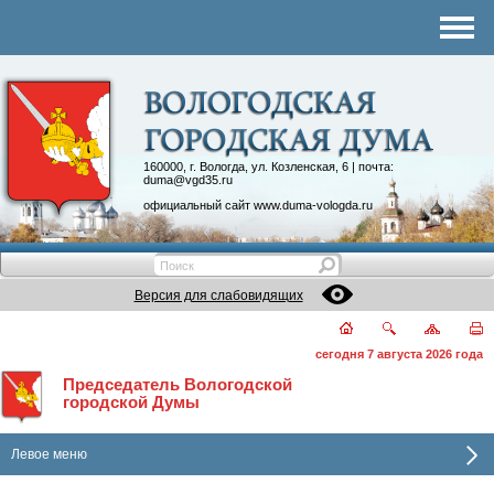
Комитеты
График приема
Контакты
Депутатские объединения
160000, г. Вологда, ул. Козленская, 6 | почта:
duma@vgd35.ru
официальный сайт
www.duma-vologda.ru
Версия для слабовидящих
сегодня 7 августа 2026 года
Председатель Вологодской
городской Думы
Левое меню