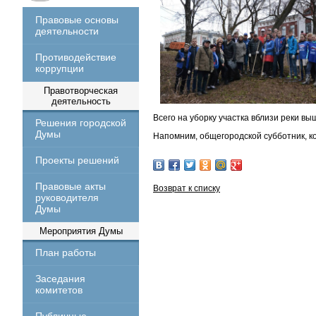
Правовые основы
деятельности
Противодействие
коррупции
Правотворческая
деятельность
Всего на уборку участка вблизи реки вы
Решения городской
Думы
Напомним, общегородской субботник, ко
Проекты решений
Правовые акты
Возврат к списку
руководителя
Думы
Мероприятия Думы
План работы
Заседания
комитетов