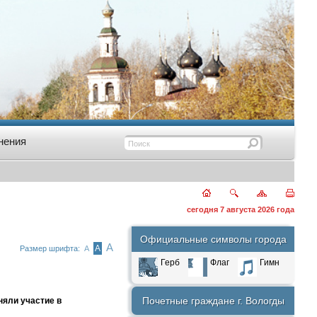
нения
сегодня 7 августа 2026 года
Официальные символы города
А
А
Размер шрифта:
А
Герб
Флаг
Гимн
Почетные граждане г. Вологды
няли участие в