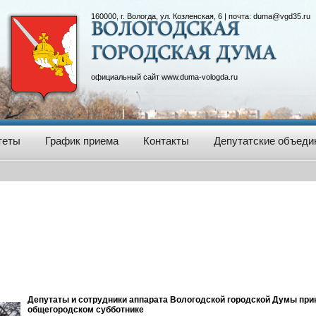
160000, г. Вологда, ул. Козленская, 6 | почта:
duma@vgd35.ru
официальный сайт
www.duma-vologda.ru
теты
График приема
Контакты
Депутатские объеди
Депутаты и сотрудники аппарата Вологодской городской Думы при
общегородском субботнике