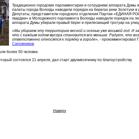
Традиционно городские парламентарии и сотрудники аппарата Думы 
палаты города Вологды наводили порядок на берегах реки Золотухи в 
Депутаты, представители городского отделения Партии «ЕДИНАЯ Р
гвардии» и Молодежного парламента Вологды наводили порядок на ле
аппарата Думы убирали правый берег и прилегающий тротуар на улиц
«
Мы убираем эту территорию весной и осенью уже восьмой год. И з
что с каждым годом мусора становится все меньше. Радует, что во
ответственно относятся к порядку в городе
», - прокомментировал 
Сапожников
.
шли более 50 человек.
торый состоялся 21 апреля, дал старт двухмесячнику по благоустройству.
Наверх