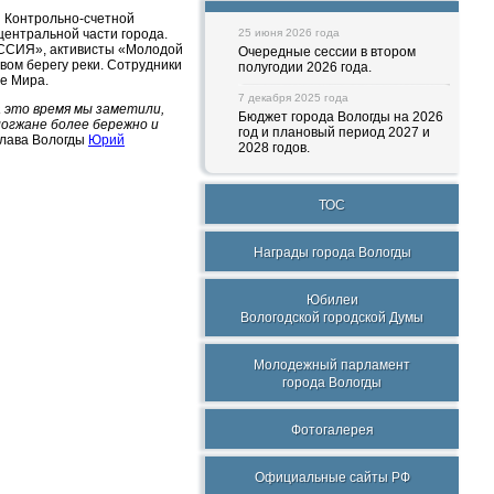
и Контрольно-счетной
центральной части города.
25 июня 2026 года
ОССИЯ», активисты «Молодой
Очередные сессии в втором
вом берегу реки. Сотрудники
полугодии 2026 года.
е Мира.
7 декабря 2025 года
а это время мы заметили,
Бюджет города Вологды на 2026
логжане более бережно и
год и плановый период 2027 и
Глава Вологды
Юрий
2028 годов.
ТОС
Награды города Вологды
Юбилеи
Вологодской городской Думы
Молодежный парламент
города Вологды
Фотогалерея
Официальные сайты РФ