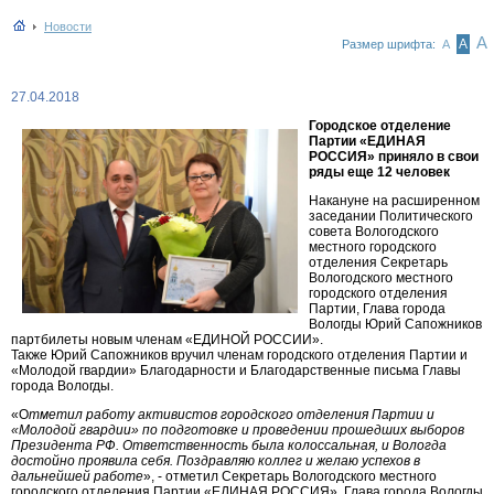
Новости
А
А
Размер шрифта:
А
27.04.2018
Городское отделение
Партии «ЕДИНАЯ
РОССИЯ» приняло в свои
ряды еще 12 человек
Накануне на расширенном
заседании Политического
совета Вологодского
местного городского
отделения Секретарь
Вологодского местного
городского отделения
Партии, Глава города
Вологды Юрий Сапожников
партбилеты новым членам «ЕДИНОЙ РОССИИ».
Также Юрий Сапожников вручил членам городского отделения Партии и
«Молодой гвардии» Благодарности и Благодарственные письма Главы
города Вологды.
«О
тметил работу активистов городского отделения Партии и
«Молодой гвардии» по подготовке и проведении прошедших выборов
Президента РФ. Ответственность была колоссальная, и Вологда
достойно проявила себя. Поздравляю коллег и желаю успехов в
дальнейшей работе
», - отметил Секретарь Вологодского местного
городского отделения Партии «ЕДИНАЯ РОССИЯ», Глава города Вологды