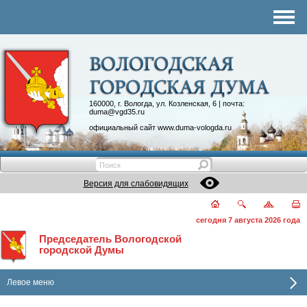
Комитеты
График приема
Контакты
Депутатские объединения
160000, г. Вологда, ул. Козленская, 6 | почта:
duma@vgd35.ru
официальный сайт
www.duma-vologda.ru
Версия для слабовидящих
сегодня 7 августа 2026 года
Председатель Вологодской
городской Думы
Левое меню