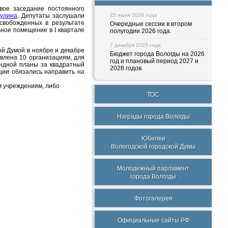
овое заседание постоянного
кулина
. Депутаты заслушали
25 июня 2026 года
свобожденных в результате
Очередные сессии в втором
ное помещение в I квартале
полугодии 2026 года.
7 декабря 2025 года
й Думой в ноябре и декабре
Бюджет города Вологды на 2026
влена 10 организациям, для
год и плановый период 2027 и
ндной планы за квадратный
2028 годов.
ции обязались направить на
 учреждениям, либо
ТОС
Награды города Вологды
Юбилеи
Вологодской городской Думы
Молодежный парламент
города Вологды
Фотогалерея
Официальные сайты РФ