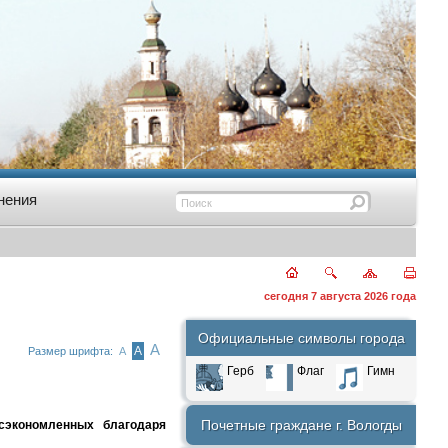
нения
сегодня 7 августа 2026 года
Официальные символы города
А
А
Размер шрифта:
А
Герб
Флаг
Гимн
Почетные граждане г. Вологды
 сэкономленных благодаря