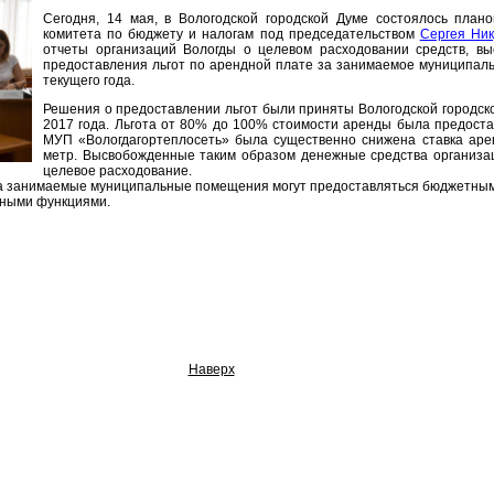
Сегодня, 14 мая, в Вологодской городской Думе состоялось план
комитета по бюджету и налогам под председательством
Сергея Ни
отчеты организаций Вологды о целевом расходовании средств, вы
предоставления льгот по арендной плате за занимаемое муниципаль
текущего года.
Решения о предоставлении льгот были приняты Вологодской городско
2017 года. Льгота от 80% до 100% стоимости аренды была предоста
МУП «Вологдагортеплосеть» была существенно снижена ставка аре
метр. Высвобожденные таким образом денежные средства организа
целевое расходование.
за занимаемые муниципальные помещения могут предоставляться бюджетным
ьными функциями.
Наверх