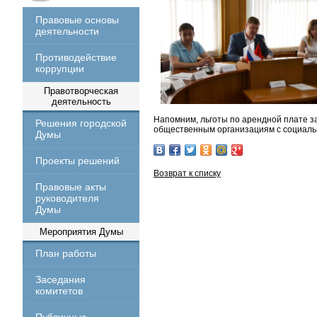
Правовые основы
деятельности
Противодействие
коррупции
Правотворческая
деятельность
Напомним, льготы по арендной плате 
Решения городской
общественным организациям с социал
Думы
Проекты решений
Возврат к списку
Правовые акты
руководителя
Думы
Мероприятия Думы
План работы
Заседания
комитетов