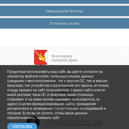
Официальная Вологда
Полезные ссылки
Вологодская
городская Дума
Продолжая использовать наш сайт, вы даете согласие на
Главная
обработку файлов cookie, пользовательских данных
Общие сведения
(сведения о местоположении; тип и версия ОС; тип и версия
браузера; тип устройства и разрешение его экрана; источник,
Депутаты
откуда пришел на сайт пользователь; с какого сайта или по
Комитеты
какой рекламе; язык ОС и браузера; какие страницы
График приема
открывает и на какие кнопки нажимает пользователь; ip-
Контакты
адрес) в целях функционирования сайта, проведения
Депутатские объединения
ретаргетинга и проведения статистических исследований и
обзоров. Если вы не хотите, чтобы ваши данные
обрабатывались, покиньте сайт
Разработка и техническая поддержка -
AKATAN
Работает на «
1С-Битрикс: Управление сайтом
»
СОГЛАСЕН