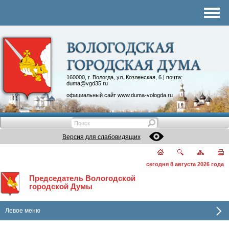
Комитеты
График приема
Контакты
Депутатские объединения
160000, г. Вологда, ул. Козленская, 6 | почта:
duma@vgd35.ru
официальный сайт
www.duma-vologda.ru
Версия для слабовидящих
сегодня 8 августа 2026 года
Председатель Вологодской
городской Думы
Левое меню