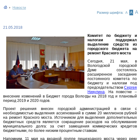
Новости
А
А
Размер шрифта:
А
21.05.2018
Комитет по бюджету и
налогам поддержал
выделение средств из
городского бюджета на
ремонт Красного моста
Сегодня, 21 мая, в
Вологодской городской
Думе состоялось
расширенное заседание
постоянного комитета по
бюджету и налогам под
председательством
Сергея
Никулина
. На повестке –
внесение изменений в Бюджет города Вологды на 2018 год и плановый
период 2019 и 2020 годов.
Проект решения внесен городской администрацией в связи с
необходимостью выделения ассигнований в сумме 20 миллионов рублей
на ремонт Красного моста. Источником для выделения дополнительных
бюджетных средств является сокращение расходов на обслуживание
муниципального долга: за счет замещения коммерческих кредитов
бюджетными, по более низким процентным ставкам.
Напомним, 11 мая на входной группе пешеходного моста через реку