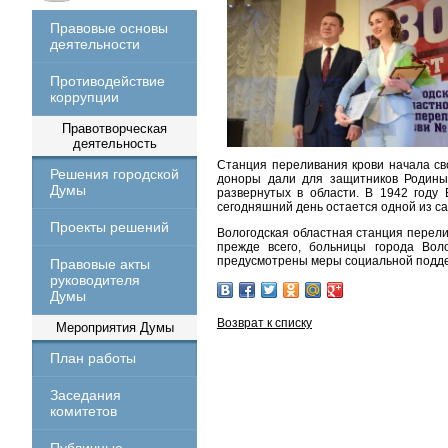
Правовые основы
деятельности
Противодействие
коррупции
Правотворческая
деятельность
Станция переливания крови начала св
Решения городской
доноры дали для защитников Родины 
Думы
развернутых в области. В 1942 году
сегодняшний день остается одной из с
Проекты решений
Вологодская областная станция перели
прежде всего, больницы города Вол
предусмотрены меры социальной поддер
Правовые акты
руководителя
Думы
Возврат к списку
Мероприятия Думы
План работы
Заседания
комитетов