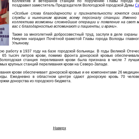
Коллектив и ветеранов станции по поручению Главы города 
поздравил заместитель Председателя Вологодской городской Думы
С
«Особые слова благодарности и признательности хочется ска
службы и нынешним врачам, всему персоналу станции. Именно
коллектива возможны сложнейшие операции и появление на свет м
вас с благодарностью вспоминают и пациенты, и врачи».
Также за многолетний добросовестный труд, заслуги в деле охраны
Никулин наградил Почётной грамотой Главы города Вологды главно
Ульянову.
ою работу в 1937 году на базе городской больницы. В годы Великой Отече
65 тысяч литров крови, помимо фронта донорской кровью обеспечивали
 Вологодская станция переливания крови была признана в числе 7 лучши
амых крупных станций переливания крови на Северо-Западе.
вания крови обеспечивает донорской кровью и ее компонентами 26 медицинс
огды. Ежедневно в областном центре сдают донорскую кровь 70 челов
жки донорства из городского бюджета.
Наверх