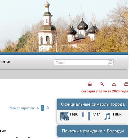
нения
сегодня 7 августа 2026 года
Официальные символы города
А
А
Размер шрифта:
А
Герб
Флаг
Гимн
Почетные граждане г. Вологды
тие