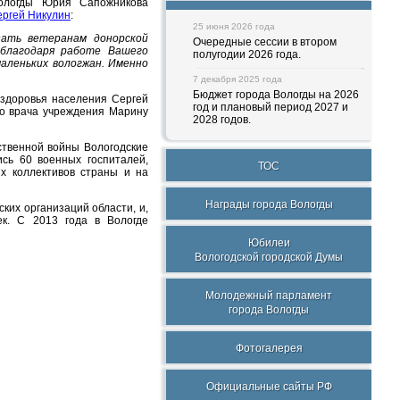
Вологды Юрия Сапожникова
ергей Никулин
:
25 июня 2026 года
зать ветеранам донорской
Очередные сессии в втором
 благодаря работе Вашего
полугодии 2026 года.
аленьких вологжан. Именно
7 декабря 2025 года
Бюджет города Вологды на 2026
 здоровья населения Сергей
год и плановый период 2027 и
го врача учреждения Марину
2028 годов.
ственной войны Вологодские
сь 60 военных госпиталей,
ТОС
х коллективов страны и на
Награды города Вологды
ких организаций области, и,
ек. С 2013 года в Вологде
Юбилеи
Вологодской городской Думы
Молодежный парламент
города Вологды
Фотогалерея
Официальные сайты РФ