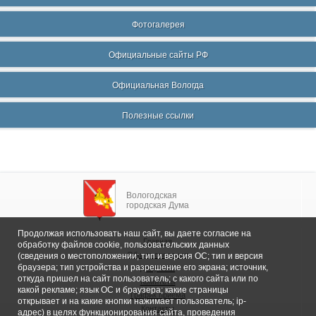
Фотогалерея
Официальные сайты РФ
Официальная Вологда
Полезные ссылки
Вологодская
городская Дума
Продолжая использовать наш сайт, вы даете согласие на
Главная
обработку файлов cookie, пользовательских данных
Общие сведения
(сведения о местоположении; тип и версия ОС; тип и версия
браузера; тип устройства и разрешение его экрана; источник,
Депутаты
откуда пришел на сайт пользователь; с какого сайта или по
Комитеты
какой рекламе; язык ОС и браузера; какие страницы
График приема
открывает и на какие кнопки нажимает пользователь; ip-
Контакты
адрес) в целях функционирования сайта, проведения