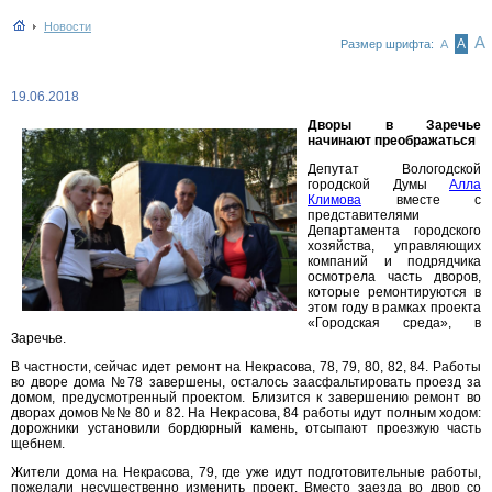
Новости
А
А
Размер шрифта:
А
19.06.2018
Дворы в Заречье
начинают преображаться
Депутат Вологодской
городской Думы
Алла
Климова
вместе с
представителями
Департамента городского
хозяйства, управляющих
компаний и подрядчика
осмотрела часть дворов,
которые ремонтируются в
этом году в рамках проекта
«Городская среда», в
Заречье.
В частности, сейчас идет ремонт на Некрасова, 78, 79, 80, 82, 84. Работы
во дворе дома №78 завершены, осталось заасфальтировать проезд за
домом, предусмотренный проектом. Близится к завершению ремонт во
дворах домов №№ 80 и 82. На Некрасова, 84 работы идут полным ходом:
дорожники установили бордюрный камень, отсыпают проезжую часть
щебнем.
Жители дома на Некрасова, 79, где уже идут подготовительные работы,
пожелали несущественно изменить проект. Вместо заезда во двор со