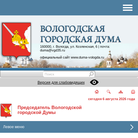
Комитеты
График приема
Контакты
Депутатские объединения
160000, г. Вологда, ул. Козленская, 6 | почта:
duma@vgd35.ru
официальный сайт
www.duma-vologda.ru
Версия для слабовидящих
сегодня 6 августа 2026 года
Председатель Вологодской
городской Думы
Левое меню