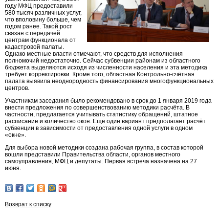
году МФЦ предоставили
580 тысяч различных услуг,
что вполовину больше, чем
годом ранее. Такой рост
связан с передачей
центрам функционала от
кадастровой палаты.
Однако местные власти отмечают, что средств для исполнения
полномочий недостаточно. Сейчас субвенции районам из областного
бюджета выделяются исходя из численности населения и эта методика
требует корректировки. Кроме того, областная Контрольно-счётная
палата выявила неоднородность финансирования многофункциональных
центров.
Участникам заседания было рекомендовано в срок до 1 января 2019 года
внести предложения по совершенствованию методики расчёта. В
частности, предлагается учитывать статистику обращений, штатное
расписание и количество окон. Еще один вариант предполагает расчёт
субвенции в зависимости от предоставления одной услуги в одном
«окне».
Для выбора новой методики создана рабочая группа, в состав которой
вошли представили Правительства области, органов местного
самоуправления, МФЦ и депутаты. Первая встреча назначена на 27
июня.
Возврат к списку