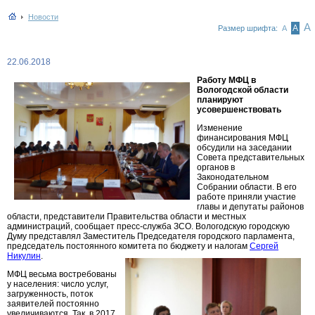
Новости
А
А
Размер шрифта:
А
22.06.2018
Работу МФЦ в
Вологодской области
планируют
усовершенствовать
Изменение
финансирования МФЦ
обсудили на заседании
Совета представительных
органов в
Законодательном
Собрании области. В его
работе приняли участие
главы и депутаты районов
области, представители Правительства области и местных
администраций, сообщает пресс-служба ЗСО. Вологодскую городскую
Думу представлял Заместитель Председателя городского парламента,
председатель постоянного комитета по бюджету и налогам
Сергей
Никулин
.
МФЦ весьма востребованы
у населения: число услуг,
загруженность, поток
заявителей постоянно
увеличиваются. Так, в 2017