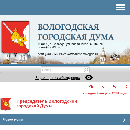
Комитеты
График приема
Контакты
Депутатские объединения
160000, г. Вологда, ул. Козленская, 6 | почта:
duma@vgd35.ru
официальный сайт
www.duma-vologda.ru
Версия для слабовидящих
сегодня 7 августа 2026 года
Председатель Вологодской
городской Думы
Левое меню