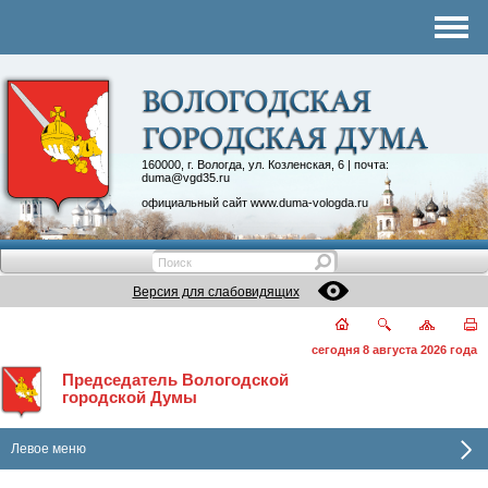
Комитеты
График приема
Контакты
Депутатские объединения
160000, г. Вологда, ул. Козленская, 6 | почта:
duma@vgd35.ru
официальный сайт
www.duma-vologda.ru
Версия для слабовидящих
сегодня 8 августа 2026 года
Председатель Вологодской
городской Думы
Левое меню