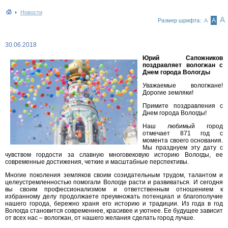
Новости
А
А
Размер шрифта:
А
30.06.2018
Юрий Сапожников
поздравляет вологжан с
Днем города Вологды
Уважаемые вологжане!
Дорогие земляки!
Примите поздравления с
Днем города Вологды!
Наш любимый город
отмечает 871 год с
момента своего основания.
Мы празднуем эту дату с
чувством гордости за славную многовековую историю Вологды, ее
современные достижения, четкие и масштабные перспективы.
Многие поколения земляков своим созидательным трудом, талантом и
целеустремленностью помогали Вологде расти и развиваться. И сегодня
вы своим профессионализмом и ответственным отношением к
избранному делу продолжаете преумножать потенциал и благополучие
нашего города, бережно храня его историю и традиции. Из года в год
Вологда становится современнее, красивее и уютнее. Ее будущее зависит
от всех нас – вологжан, от нашего желания сделать город лучше.