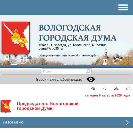
Комитеты
График приема
Контакты
Депутатские объединения
160000, г. Вологда, ул. Козленская, 6 | почта:
duma@vgd35.ru
официальный сайт
www.duma-vologda.ru
Версия для слабовидящих
сегодня 9 августа 2026 года
Председатель Вологодской
городской Думы
Левое меню