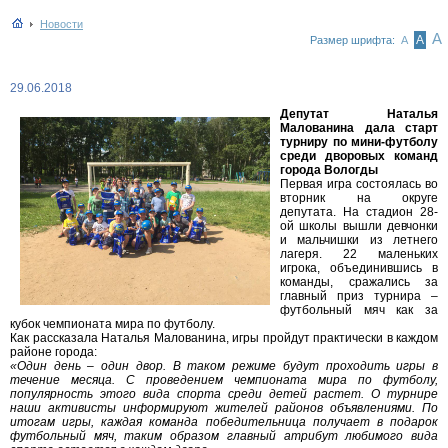
Новости
А
А
Размер шрифта:
А
29.06.2018
Депутат Наталья
Малованина дала старт
турниру по мини-футболу
среди дворовых команд
города Вологды
Первая игра состоялась во
вторник на округе
депутата. На стадион 28-
ой школы вышли девчонки
и мальчишки из летнего
лагеря. 22 маленьких
игрока, объединившись в
команды, сражались за
главный приз турнира –
футбольный мяч как за
кубок чемпионата мира по футболу.
Как рассказала Наталья Малованина, игры пройдут практически в каждом
районе города:
«Один день – один двор. В таком режиме будут проходить игры в
течение месяца. С проведением чемпионата мира по футболу,
популярность этого вида спорта среди детей растет. О турнире
наши активисты информируют жителей районов объявлениями. По
итогам игры, каждая команда победительница получает в подарок
футбольный мяч, таким образом главный атрибут любимого вида