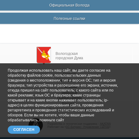
Официальная Вологда
Полезные ссылки
Вологодская
городская Дума
Продолжая использовать наш сайт, вы даете согласие на
Главная
обработку файлов cookie, пользовательских данных
Общие сведения
(сведения о местоположении; тип и версия ОС; тип и версия
браузера; тип устройства и разрешение его экрана; источник,
Депутаты
откуда пришел на сайт пользователь; с какого сайта или по
Комитеты
какой рекламе; язык ОС и браузера; какие страницы
График приема
открывает и на какие кнопки нажимает пользователь; ip-
Контакты
адрес) в целях функционирования сайта, проведения
Депутатские объединения
ретаргетинга и проведения статистических исследований и
обзоров. Если вы не хотите, чтобы ваши данные
обрабатывались, покиньте сайт
Разработка и техническая поддержка -
AKATAN
Работает на «
1С-Битрикс: Управление сайтом
»
СОГЛАСЕН