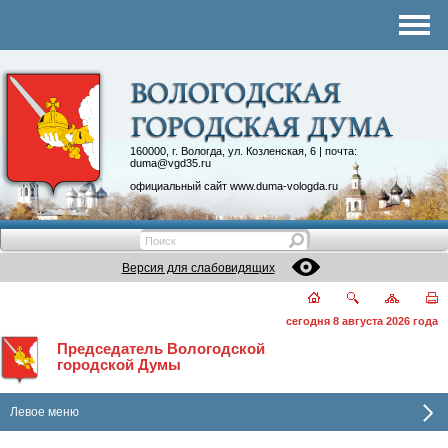
Комитеты
График приема
Контакты
Депутатские объединения
160000, г. Вологда, ул. Козленская, 6 | почта:
duma@vgd35.ru
официальный сайт
www.duma-vologda.ru
Версия для слабовидящих
сегодня 8 августа 2026 года
Председатель Вологодской
городской Думы
Левое меню