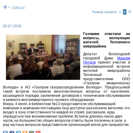
Новости
А
А
Размер шрифта:
А
05.07.2018
Газовики ответили на
вопросы, волнующие
жителей Тепличного
микрорайона
Депутат Вологодской
городской Думы
Максим
Петров
принял участие в
информационной встрече
жителей микрорайона
Тепличный с
представителями ООО
«Газпром межрегионгаз
Вологда» и АО «Газпром газораспределение Вологда». Предпосылкой
такой встречи послужили многочисленные вопросы от населения,
касающиеся порядка заключения договоров о техническом обслуживании
и ремонте внутриквартирного газового оборудования.
Вчера, 4 июля, в библиотеке №13 представители обслуживающей
компании и компании-поставщика газа доступно разъяснили жителям, что
входит в зону ответственности каждой из служб, рассказали, куда
обращаться при возникновении проблем. Встреча длилась около двух
часов, на большинство общих вопросов ответы были получены в зале, а
ряд частных вопросов представители организаций взяли для проработки.