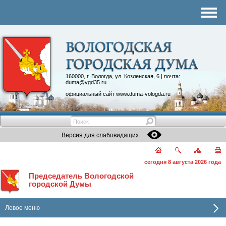
Комитеты
График приема
Контакты
Депутатские объединения
160000, г. Вологда, ул. Козленская, 6 | почта:
duma@vgd35.ru
официальный сайт
www.duma-vologda.ru
Версия для слабовидящих
сегодня 8 августа 2026 года
Председатель Вологодской
городской Думы
Левое меню