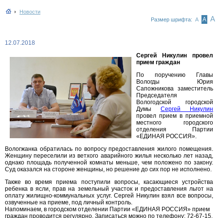
Новости
А
А
Размер шрифта:
А
12.07.2018
Сергей Никулин провел
прием граждан
По поручению Главы
Вологды Юрия
Сапожникова заместитель
Председателя
Вологодской городской
Думы
Сергей Никулин
провел прием в приемной
местного городского
отделения Партии
«ЕДИНАЯ РОССИЯ».
Вологжанка обратилась по вопросу предоставления жилого помещения.
Женщину переселили из ветхого аварийного жилья несколько лет назад,
однако площадь полученной комнаты меньше, чем положено по закону.
Суд оказался на стороне женщины, но решение до сих пор не исполнено.
Также во время приема поступили вопросы, касающиеся устройства
ребенка в ясли, прав на земельный участок и предоставления льгот на
оплату жилищно-коммунальных услуг. Сергей Никулин взял все вопросы,
озвученные на приеме, под личный контроль.
Напоминаем, в городском отделении Партии «ЕДИНАЯ РОССИЯ» прием
граждан проводится регулярно. Записаться можно по телефону: 72-67-15.