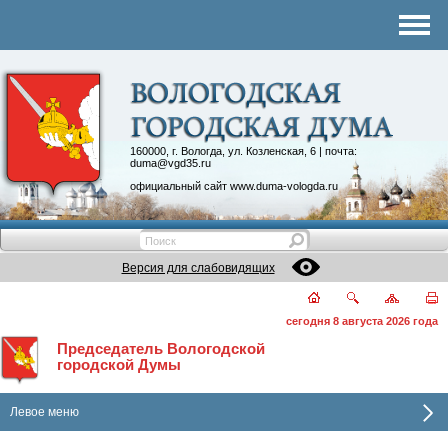
Комитеты
График приема
Контакты
Депутатские объединения
160000, г. Вологда, ул. Козленская, 6 | почта:
duma@vgd35.ru
официальный сайт
www.duma-vologda.ru
Версия для слабовидящих
сегодня 8 августа 2026 года
Председатель Вологодской
городской Думы
Левое меню