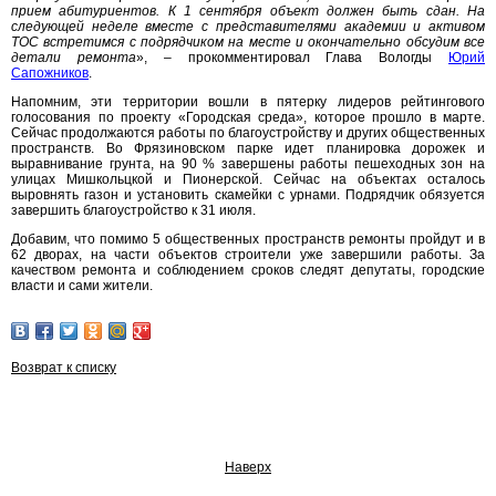
прием абитуриентов. К 1 сентября объект должен быть сдан. На
следующей неделе вместе с представителями академии и активом
ТОС встретимся с подрядчиком на месте и окончательно обсудим все
детали ремонта
», – прокомментировал Глава Вологды
Юрий
Сапожников
.
Напомним, эти территории вошли в пятерку лидеров рейтингового
голосования по проекту «Городская среда», которое прошло в марте.
Сейчас продолжаются работы по благоустройству и других общественных
пространств. Во Фрязиновском парке идет планировка дорожек и
выравнивание грунта, на 90 % завершены работы пешеходных зон на
улицах Мишкольцкой и Пионерской. Сейчас на объектах осталось
выровнять газон и установить скамейки с урнами. Подрядчик обязуется
завершить благоустройство к 31 июля.
Добавим, что помимо 5 общественных пространств ремонты пройдут и в
62 дворах, на части объектов строители уже завершили работы. За
качеством ремонта и соблюдением сроков следят депутаты, городские
власти и сами жители.
Возврат к списку
Наверх