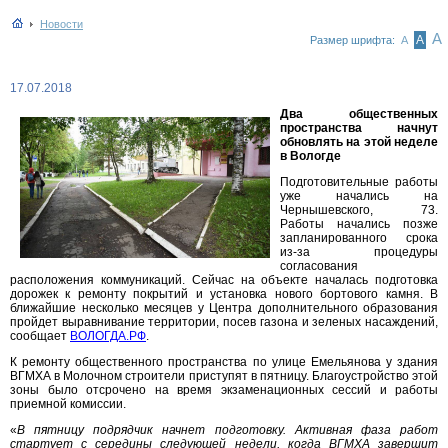
Новости
А
А
Размер шрифта:
А
17.07.2018
Два общественных
пространства начнут
обновлять на этой неделе
в Вологде
Подготовительные работы
уже начались на
Чернышевского, 73.
Работы начались позже
запланированного срока
из-за процедуры
согласования
расположения коммуникаций. Сейчас на объекте началась подготовка
дорожек к ремонту покрытий и установка нового бортового камня. В
ближайшие несколько месяцев у Центра дополнительного образования
пройдет выравнивание территории, посев газона и зеленых насаждений,
сообщает
ВОЛОГДА.РФ
.
К ремонту общественного пространства по улице Емельянова у здания
ВГМХА в Молочном строители приступят в пятницу. Благоустройство этой
зоны было отсрочено на время экзаменационных сессий и работы
приемной комиссии.
«
В пятницу подрядчик начнет подготовку. Активная фаза работ
стартует с середины следующей недели, когда ВГМХА завершит