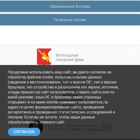
Официальная Вологда
Полезные ссылки
Вологодская
городская Дума
Продолжая использовать наш сайт, вы даете согласие на
Главная
обработку файлов cookie, пользовательских данных
Общие сведения
(сведения о местоположении; тип и версия ОС; тип и версия
браузера; тип устройства и разрешение его экрана; источник,
Депутаты
откуда пришел на сайт пользователь; с какого сайта или по
Комитеты
какой рекламе; язык ОС и браузера; какие страницы
График приема
открывает и на какие кнопки нажимает пользователь; ip-
Контакты
адрес) в целях функционирования сайта, проведения
Депутатские объединения
ретаргетинга и проведения статистических исследований и
обзоров. Если вы не хотите, чтобы ваши данные
обрабатывались, покиньте сайт
Разработка и техническая поддержка -
AKATAN
Работает на «
1С-Битрикс: Управление сайтом
»
СОГЛАСЕН