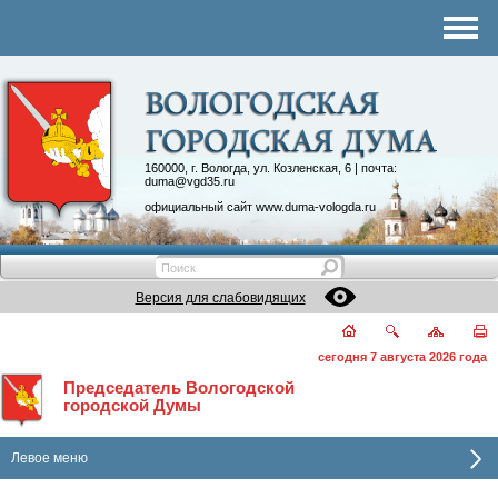
Комитеты
График приема
Контакты
Депутатские объединения
160000, г. Вологда, ул. Козленская, 6 | почта:
duma@vgd35.ru
официальный сайт
www.duma-vologda.ru
Версия для слабовидящих
сегодня 7 августа 2026 года
Председатель Вологодской
городской Думы
Левое меню