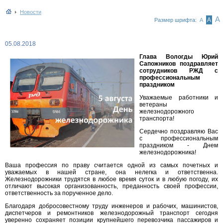
Новости
А
А
Размер шрифта:
А
05.08.2018
Глава Вологды Юрий
Сапожников поздравляет
сотрудников РЖД с
профессиональным
праздником
Уважаемые работники и
ветераны
железнодорожного
транспорта!
Сердечно поздравляю Вас
с профессиональным
праздником - Днем
железнодорожника!
Ваша профессия по праву считается одной из самых почетных и
уважаемых в нашей стране, она нелегка и ответственна.
Железнодорожники трудятся в любое время суток и в любую погоду, их
отличают высокая организованность, преданность своей профессии,
ответственность за порученное дело.
Благодаря добросовестному труду инженеров и рабочих, машинистов,
диспетчеров и ремонтников железнодорожный транспорт сегодня
уверенно сохраняет позиции крупнейшего перевозчика пассажиров и