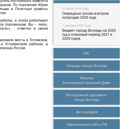
атель постоянного комитета
Чуранов. По поручению Юрия
письма и Почетные грамоты
25 июня 2026 года
тия.
Очередные сессии в втором
полугодии 2026 года.
работы, а когда работают
у дорожникам. Вы – люди,
7 декабря 2025 года
тели
», - отметил в своем
Бюджет города Вологды на 2026
год и плановый период 2027 и
2028 годов.
ировали мосты в Тотемском,
м и Устюженском районах, а
регионах России.
ТОС
Награды города Вологды
Юбилеи
Вологодской городской Думы
Молодежный парламент
города Вологды
Фотогалерея
Официальные сайты РФ