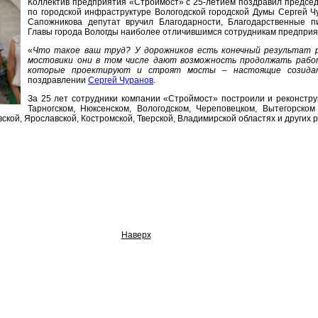
Коллектив предприятия «Строймост» с 25-летием поздравил председ
по городской инфраструктуре Вологодской городской Думы Сергей 
Сапожникова депутат вручил Благодарности, Благодарственные 
Главы города Вологды наиболее отличившимся сотрудникам предприя
«
Что такое ваш труд? У дорожников есть конечный результат 
мостовики они в том числе дают возможность продолжать работ
которые проектируют и строят мосты – настоящие созида
поздравлении
Сергей Чуранов
.
За 25 лет сотрудники компании «Строймост» построили и реконстру
Тарногском, Нюксенском, Вологодском, Череповецком, Вытегорско
ской, Ярославской, Костромской, Тверской, Владимирской областях и других 
Наверх