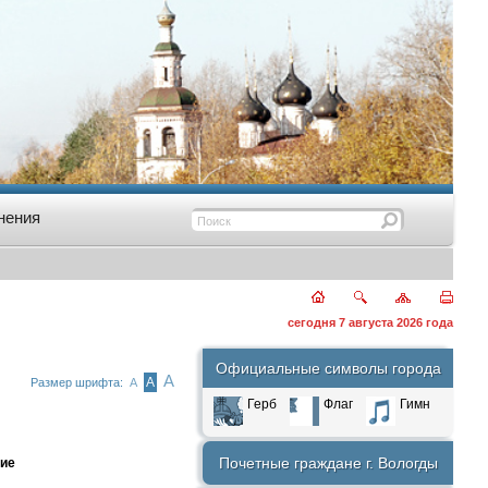
нения
сегодня 7 августа 2026 года
Официальные символы города
А
А
Размер шрифта:
А
Герб
Флаг
Гимн
Почетные граждане г. Вологды
тие