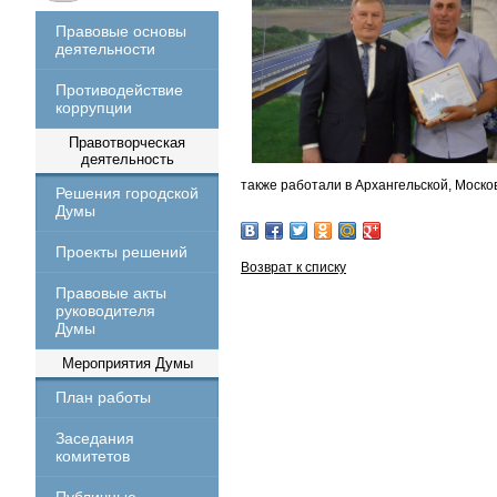
Правовые основы
деятельности
Противодействие
коррупции
Правотворческая
деятельность
также работали в Архангельской, Москов
Решения городской
Думы
Проекты решений
Возврат к списку
Правовые акты
руководителя
Думы
Мероприятия Думы
План работы
Заседания
комитетов