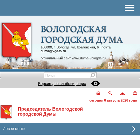
Комитеты
График приема
Контакты
Депутатские объединения
160000, г. Вологда, ул. Козленская, 6 | почта:
duma@vgd35.ru
официальный сайт
www.duma-vologda.ru
Версия для слабовидящих
сегодня 6 августа 2026 года
Председатель Вологодской
городской Думы
Левое меню