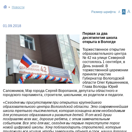
Новости
А
А
Размер шрифта:
А
01.09.2018
Первая за два
десятилетия школа
открыта в Вологде
Торжественное открытие
образовательного центра
№ 42 на улице Северной
состоялось 1 сентября, в
День знаний. В
торжественной церемонии
приняли участие
Губернатор Вологодской
области Олег Кувшинников,
Глава Вологды Юрий
Сапожников, Мэр города Сергей Воропанов, депутаты областного и
городского парламента, строители, школьники, их родители и педагоги.
«
Сегодня мы присутствуем при открытии крупнейшего
образовательного центра Вологодской области. Это современнейшая
школа третьего тысячелетия, которая оснащена всем необходимым
для успешного образования и развития детей. Я от всей души
поздравляю всех вас, дорогие ребята, с этим замечательным
событием. Все это для вас, сегодня вы первые переступите порог
новой цифровой школы. Хочу поблагодарить строителей, которые
приложили все усилия, чтобы завершить объект в срок, наших дорогих