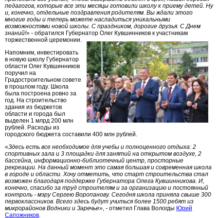
педагогов, которые все эти месяцы готовили школу к приему детей. Ну
и, конечно, отдельные поздравления родителям. Вы ждали этого
многие годы и теперь можете насладиться уникальными
возможностями новой школы. С праздником, дорогие друзья. С Днем
знаний!
» - обратился Губернатор Олег Кувшинников к участникам
торжественной церемонии.
Напомним, инвестировать
в новую школу Губернатор
области Олег Кувшинников
поручил на
Градостроительном совете
в прошлом году. Школа
была построена ровно за
год. На строительство
здания из бюджетов
области и города был
выделен 1 млрд 200 млн
рублей. Расходы из
городского бюджета составили 400 млн рублей.
«
Здесь есть все необходимое для учебы и полноценного отдыха: 2
спортивных зала и 3 площадки для занятий на открытом воздухе, 2
бассейна, информационно-библиотечный центр, просторные
рекреации. На данный момент это самая большая и современная школа
в городе и области. Хочу отметить, что старт строительства стал
возможен благодаря поддержке Губернатора Олега Кувшинникова. И,
конечно, спасибо за труд строителям и за организацию и постоянный
контроль - мэру Сергею Воропанову. Сегодня школа приняла свыше 300
первоклассников. Всего здесь будут учиться более 1500 ребят из
микрорайонов Водники и Заречье
», - отметил Глава Вологды
Юрий
Сапожников
.