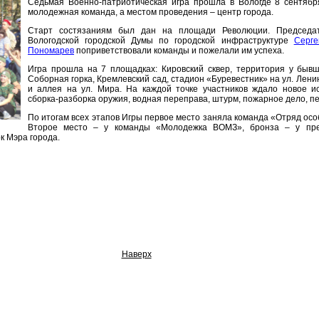
Седьмая Военно-патриотическая игра прошла в Вологде 8 сентябр
молодежная команда, а местом проведения – центр города.
Старт состязаниям был дан на площади Революции. Председат
Вологодской городской Думы по городской инфраструктуре
Серге
Пономарев
поприветствовали команды и пожелали им успеха.
Игра прошла на 7 площадках: Кировский сквер, территория у бывш
Соборная горка, Кремлевский сад, стадион «Буревестник» на ул. Лени
и аллея на ул. Мира. На каждой точке участников ждало новое и
сборка-разборка оружия, водная переправа, штурм, пожарное дело, пе
По итогам всех этапов Игры первое место заняла команда «Отряд осо
Второе место – у команды «Молодежка ВОМЗ», бронза – у пр
к Мэра города.
Наверх