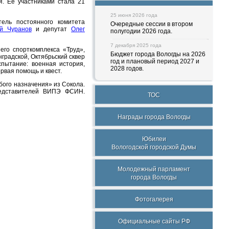
я. Ее участниками стала 21
25 июня 2026 года
ель постоянного комитета
Очередные сессии в втором
й Чуранов
и депутат
Олег
полугодии 2026 года.
7 декабря 2025 года
его спорткомплекса «Труд»,
Бюджет города Вологды на 2026
нградской, Октябрьский сквер
год и плановый период 2027 и
спытание: военная история,
2028 годов.
рвая помощь и квест.
бого назначения» из Сокола.
едставителей ВИПЭ ФСИН.
ТОС
Награды города Вологды
Юбилеи
Вологодской городской Думы
Молодежный парламент
города Вологды
Фотогалерея
Официальные сайты РФ