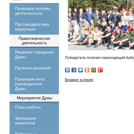
Правовые основы
деятельности
Противодействие
коррупции
Правотворческая
деятельность
Решения городской
Думы
Победитель получил переходящий Кубо
Проекты решений
Правовые акты
Возврат к списку
руководителя
Думы
Мероприятия Думы
План работы
Заседания
комитетов