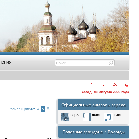
нения
сегодня 8 августа 2026 года
Официальные символы города
А
А
Размер шрифта:
А
Герб
Флаг
Гимн
Почетные граждане г. Вологды