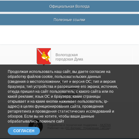
Официальная Вологда
Полезные ссылки
Вологодская
городская Дума
Продолжая использовать наш сайт, вы даете согласие на
Главная
обработку файлов cookie, пользовательских данных
Общие сведения
(сведения о местоположении; тип и версия ОС; тип и версия
браузера; тип устройства и разрешение его экрана; источник,
Депутаты
откуда пришел на сайт пользователь; с какого сайта или по
Комитеты
какой рекламе; язык ОС и браузера; какие страницы
График приема
открывает и на какие кнопки нажимает пользователь; ip-
Контакты
адрес) в целях функционирования сайта, проведения
Депутатские объединения
ретаргетинга и проведения статистических исследований и
обзоров. Если вы не хотите, чтобы ваши данные
обрабатывались, покиньте сайт
Разработка и техническая поддержка -
AKATAN
Работает на «
1С-Битрикс: Управление сайтом
»
СОГЛАСЕН