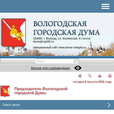
Комитеты
График приема
Контакты
Депутатские объединения
160000, г. Вологда, ул. Козленская, 6 | почта:
duma@vgd35.ru
официальный сайт
www.duma-vologda.ru
Версия для слабовидящих
сегодня 9 августа 2026 года
Председатель Вологодской
городской Думы
Левое меню