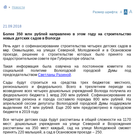
Новости
А
А
Размер шрифта:
А
21.09.2018
Более 350 млн рублей направлено в этом году на строительство
новых детских садов в Вологде
Речь идет о софинансировании строительства четырех детских садов в
мкр. Охмыльцево, на улицах Северной, Молодежной и в Осановском
проезде, решение о строительстве которых было принято на
градостроительном совете при Губернаторе области.
Такая информация была озвучена на постоянном комитете по
социальной политике Вологодской городской Думы под
председательством
Светланы Разиной
.
Сады будут строиться на средства трех бюджетов: местного,
регионального и федерального. Всего в трехлетнем периоде на
возведение всех четырех дошкольных учреждений Вологда получила из
федерального бюджета 1 млрд 200 млн рублей. Софинансирование из
бюджетов региона и города составило порядка 800 млн рублей. На
апрельской сессии депутаты Вологодской городской Думы поддержали
выделение 44,7 млн рублей. Еще 200 млн предусмотрено в городском
бюджете в 2019 году.
Все четыре детских сада будут рассчитаны в общей сложности на 1170
мест: дошкольные учреждения на улице Северной и Возрождения
рассчитаны на 350 мест каждый, сад на улице Молодежной сможет
принять 220 малышей, а сад в Осановском проезде – 250.