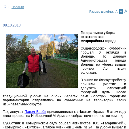
Новости
А
А
Размер шрифта:
А
08.10.2018
Генеральная уборка
охватила все
микрорайоны города
Общегородской субботник
прошел 6 октября в
Вологде. По данным
Администрации города
Вологды на уборку вышли
порядка 7,5 тысяч
вологжан.
В акции по благоустройству
приняли участие и
депутаты Вологодской
городской Думы. После
традиционной уборки на обоих берегах реки Золотухи городские
парламентарии отправились на субботники на территории своих
избирательных округов.
Так, депутат
Павел Васёв
присоединился к «Чистым Играм». В этом году
квест прошел на Набережной VI Армии и собрал почти полсотни команд.
Субботник в Ковыринском саду собрал активистов ТОС «Гагаринский»,
«Ковырино», «Витязь», а также учеников школы № 24. На уборку вышел и