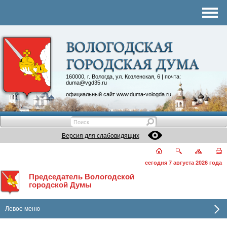
Комитеты
График приема
Контакты
Депутатские объединения
160000, г. Вологда, ул. Козленская, 6 | почта:
duma@vgd35.ru
официальный сайт
www.duma-vologda.ru
Версия для слабовидящих
сегодня 7 августа 2026 года
Председатель Вологодской
городской Думы
Левое меню