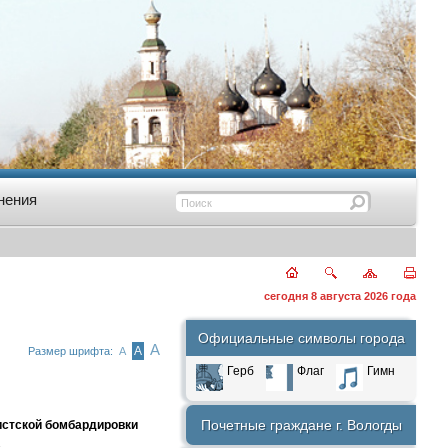
нения
сегодня 8 августа 2026 года
Официальные символы города
А
А
Размер шрифта:
А
Герб
Флаг
Гимн
Почетные граждане г. Вологды
истской бомбардировки