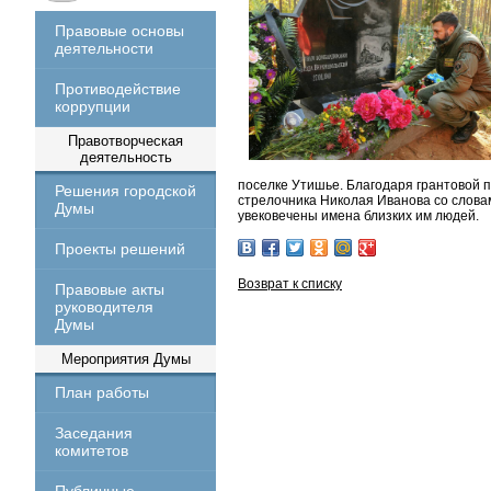
Правовые основы
деятельности
Противодействие
коррупции
Правотворческая
деятельность
поселке Утишье. Благодаря грантовой 
Решения городской
стрелочника Николая Иванова со словам
Думы
увековечены имена близких им людей.
Проекты решений
Возврат к списку
Правовые акты
руководителя
Думы
Мероприятия Думы
План работы
Заседания
комитетов