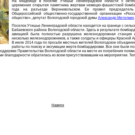
На кладбище в поселке Утишье Ленинградской области 5 октя
церемония открытия памятника жертвам немецко-фашистской бомба
года на разъезде Верхневольском. Ее провел председатель 
Общероссийской общественно-государственной организации «Росси
общество», депутат Вологодской городской думы
Александр Метелкин
.
Поселок Утишье Ленинградской области находится на границе с сель
Бабаевского района Вологодской области. Здесь в результате бомба
авиацией была полностью разрушена железнодорожная станция и
несколько железнодорожников, а также солдаты и офицеры Красной А
В июле 2014 года по просьбе местных жителей Вологодское объедине
работы по поиску и эксгумации жертв бомбардировки. Все они были п
поддержке Правительства Вологодской области на месте их погребения появи
и благодарности обратилась ко всем присутствовавшим на мероприятии. Тепе
Наверх