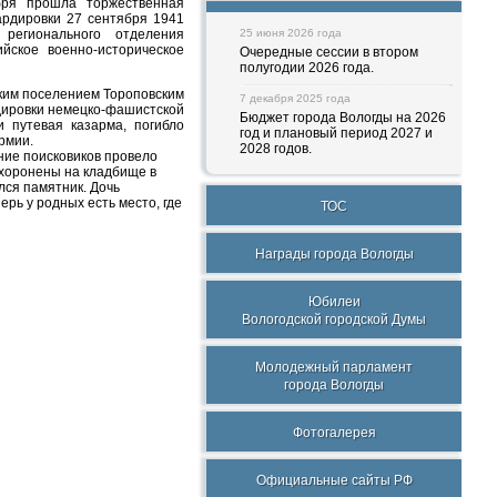
бря прошла торжественная
рдировки 27 сентября 1941
регионального отделения
25 июня 2026 года
йское военно-историческое
Очередные сессии в втором
полугодии 2026 года.
ским поселением Тороповским
7 декабря 2025 года
рдировки немецко-фашистской
Бюджет города Вологды на 2026
 путевая казарма, погибло
год и плановый период 2027 и
рмии.
2028 годов.
ние поисковиков провело
охоронены на кладбище в
лся памятник. Дочь
рь у родных есть место, где
ТОС
Награды города Вологды
Юбилеи
Вологодской городской Думы
Молодежный парламент
города Вологды
Фотогалерея
Официальные сайты РФ