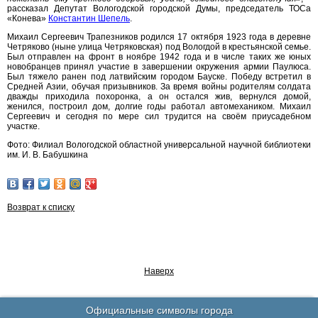
рассказал Депутат Вологодской городской Думы, председатель ТОСа
«Конева»
Константин Шепель
.
Михаил Сергеевич Трапезников родился 17 октября 1923 года в деревне
Четряково (ныне улица Четряковская) под Вологдой в крестьянской семье.
Был отправлен на фронт в ноябре 1942 года и в числе таких же юных
новобранцев принял участие в завершении окружения армии Паулюса.
Был тяжело ранен под латвийским городом Бауске. Победу встретил в
Средней Азии, обучая призывников. За время войны родителям солдата
дважды приходила похоронка, а он остался жив, вернулся домой,
женился, построил дом, долгие годы работал автомехаником. Михаил
Сергеевич и сегодня по мере сил трудится на своём приусадебном
участке.
Фото: Филиал Вологодской областной универсальной научной библиотеки
им. И. В. Бабушкина
Возврат к списку
Наверх
Официальные символы города