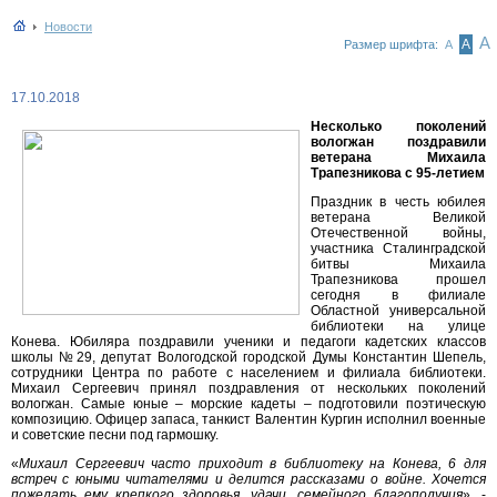
Новости
А
А
Размер шрифта:
А
17.10.2018
Несколько поколений
вологжан поздравили
ветерана Михаила
Трапезникова с 95-летием
Праздник в честь юбилея
ветерана Великой
Отечественной войны,
участника Сталинградской
битвы Михаила
Трапезникова прошел
сегодня в филиале
Областной универсальной
библиотеки на улице
Конева. Юбиляра поздравили ученики и педагоги кадетских классов
школы №29, депутат Вологодской городской Думы Константин Шепель,
сотрудники Центра по работе с населением и филиала библиотеки.
Михаил Сергеевич принял поздравления от нескольких поколений
вологжан. Самые юные – морские кадеты – подготовили поэтическую
композицию. Офицер запаса, танкист Валентин Кургин исполнил военные
и советские песни под гармошку.
«
Михаил Сергеевич часто приходит в библиотеку на Конева, 6 для
встреч с юными читателями и делится рассказами о войне. Хочется
пожелать ему крепкого здоровья, удачи, семейного благополучия
», -