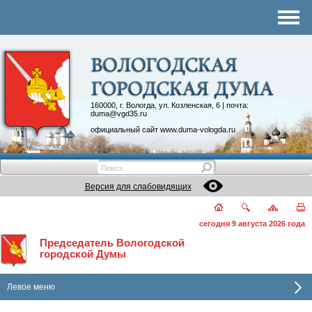
Комитеты
График приема
Контакты
Депутатские объединения
160000, г. Вологда, ул. Козленская, 6 | почта:
duma@vgd35.ru
официальный сайт
www.duma-vologda.ru
Версия для слабовидящих
сегодня 9 августа 2026 года
Председатель Вологодской
городской Думы
Левое меню