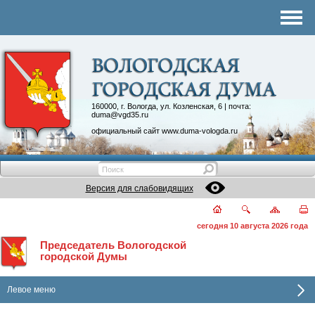
Комитеты
График приема
Контакты
Депутатские объединения
160000, г. Вологда, ул. Козленская, 6 | почта:
duma@vgd35.ru
официальный сайт
www.duma-vologda.ru
Версия для слабовидящих
сегодня 10 августа 2026 года
Председатель Вологодской
городской Думы
Левое меню