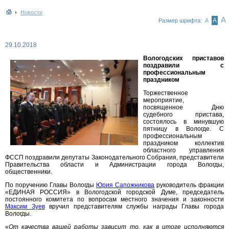
Новости
А
А
Размер шрифта:
А
29.10.2018
Вологодских приставов
поздравили с
профессиональным
праздником
Торжественное
мероприятие,
посвященное Дню
судебного пристава,
состоялось в минувшую
пятницу в Вологде. С
профессиональным
праздником коллектив
областного управления
ФССП поздравили депутаты Законодательного Собрания, представители
Правительства области и Администрации города Вологды,
общественники.
По поручению Главы Вологды
Юрия Сапожникова
руководитель фракции
«ЕДИНАЯ РОССИЯ» в Вологодской городской Думе, председатель
постоянного комитета по вопросам местного значения и законности
Максим Зуев
вручил представителям службы награды Главы города
Вологды.
«
От качества вашей работы зависит то, как в итоге исполняются