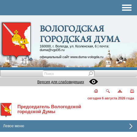
Комитеты
График приема
Контакты
Депутатские объединения
160000, г. Вологда, ул. Козленская, 6 | почта:
duma@vgd35.ru
официальный сайт
www.duma-vologda.ru
Версия для слабовидящих
сегодня 6 августа 2026 года
Председатель Вологодской
городской Думы
Левое меню