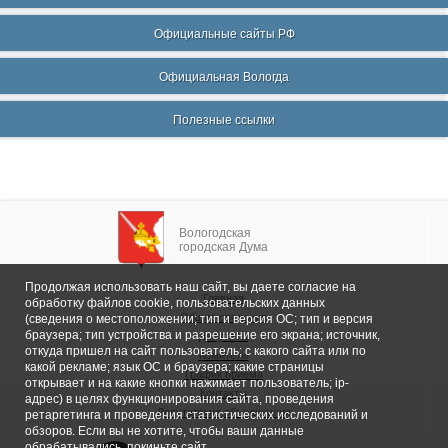
Официальные сайты РФ
Официальная Вологда
Полезные ссылки
Вологодская
городская Дума
Продолжая использовать наш сайт, вы даете согласие на
Главная
обработку файлов cookie, пользовательских данных
Общие сведения
(сведения о местоположении; тип и версия ОС; тип и версия
браузера; тип устройства и разрешение его экрана; источник,
Депутаты
откуда пришел на сайт пользователь; с какого сайта или по
Комитеты
какой рекламе; язык ОС и браузера; какие страницы
График приема
открывает и на какие кнопки нажимает пользователь; ip-
Контакты
адрес) в целях функционирования сайта, проведения
Депутатские объединения
ретаргетинга и проведения статистических исследований и
обзоров. Если вы не хотите, чтобы ваши данные
обрабатывались, покиньте сайт