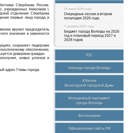
ботника Сбербанка России.
с, учрежденных Николаем I,
25 июня 2026 года
одской отделение Сбербанка
Очередные сессии в втором
дения первые лица города и
полугодии 2026 года.
7 декабря 2025 года
рмонии вручил председатель
Бюджет города Вологды на 2026
ного значения и законности
год и плановый период 2027 и
2028 годов.
ициях, сохраняет лидерские
ехнологичному обеспечению,
ьзуется доверием граждан
ТОС
гополучия, новых успехов и
Награды города Вологды
й адрес Главы города.
Юбилеи
Вологодской городской Думы
Молодежный парламент
города Вологды
Фотогалерея
Официальные сайты РФ