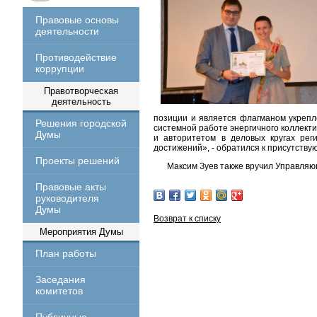
Правовые основы
деятельности
Противодействие
коррупции
Правотворческая
деятельность
позиции и является флагманом укрепл
Решения городской
системной работе энергичного коллект
Думы
и авторитетом в деловых кругах реги
достижений», - обратился к присутств
Проекты решений
Максим Зуев также вручил Управля
Правовые акты
руководителя
Думы
Возврат к списку
Мероприятия Думы
План работы
Заседания
комитетов