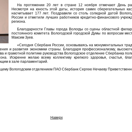
На протяжении 20 лет в стране 12 ноября отмечают День ра
Несмотря на юность этой даты, история самих сберегательных кас
насчитывает 177 лет. Поздравили со столь солидной датой Волог
России и отметили лучших работников кредитно-финансового учреж
региона.
Благодарности Главы города Вологды со сцены областной фила
постоянного комитета Вологодской городской Думы по вопросам мест
Максим Зуев.
«Сегодня Сбербанк России, основываясь на монументальных трад
ения и развития экономики страны. Благодаря профессионализму, высокот
ива и грамотной политике руководства Вологодское отделение Сбербанка пол
она. Искренне желаю всему коллективу крепкого здоровья, счастья, бла
ующим в зале парламентарий.
ющему Вологодским отделением ПАО Сбербанк Сергею Нечаеву Приветственны
Наверх