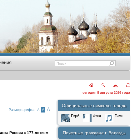
нения
сегодня 8 августа 2026 года
Официальные символы города
А
А
Размер шрифта:
А
Герб
Флаг
Гимн
Почетные граждане г. Вологды
анка России с 177-летием