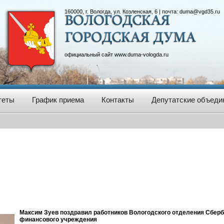
160000, г. Вологда, ул. Козленская, 6 | почта:
duma@vgd35.ru
официальный сайт
www.duma-vologda.ru
теты
График приема
Контакты
Депутатские объеди
Максим Зуев поздравил работников Вологодского отделения Сберб
финансового учреждения